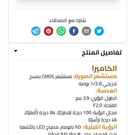
شارك مع الاصدقاء
تفاصيل المنتج
الكاميرا
مستشعر الصورة:
مستشعر
CMOS
بمسح
تدريجي 1/2.8 بوصة
العدسة
:
الطول البؤري: 3.9 مم
الفتحة
: F2.0
مجال الرؤية: 100 درجة (قطريًا)، 84 درجة (أفقيًا)،
46 درجة (رأسيًا)
الرؤية الليلية:
٨٥٠ نانومتر، مصباح
LED
بالأشعة
تحت الحمراء، حتى ٣٠ مترًا (٩٨ قدمًا)