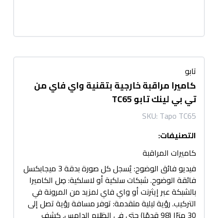
تابو
كاميرا مراقبة خارجية بتقنية واي فاي من
تي بي لينك تابو TC65
SKU:
Tapo TC65
التصنيفات
:
كاميرات المراقبة
فيديو فائق الوضوح: يُسجل كل صورة بدقة 3 ميجابكسل
فائقة الوضوح. شبكات سلكية أو لاسلكية: صِل الكاميرا
بالشبكة عبر إيثرنت أو واي فاي لمزيد من المرونة في
التركيب. رؤية ليلية متقدمة: توفر مسافة رؤية تصل إلى
30 مترًا (98 قدمًا) حتى في الظلام الدامس. كشف