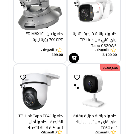
كاميرا مراقبة خارجية بتقنية
كاميرا من EDIMAX IC-
واي فاي من TP-Link
7010PT رؤية ليلية
Tapo C320WS
0
التقييمات
0
التقييمات
499.00
2,199.00
خصم
80.00
كاميرا مراقبة منزلية بتقنية
كاميرا TP-Link Tapo TC41
واي فاي من تي بي لينك
الخارجية - كاميرا أمان
تابو TC60
لاسلكية قابلة للتحريك
0
التقييمات
0
التقييمات
والإمالة