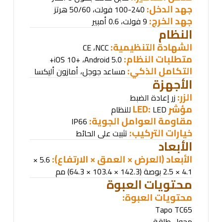
جهد الدخل:
100-240 فولت، 50/60 هرتز
جهد الخرج:
9 فولت، 0.6 أمبير
النظام
الشهادة التنظيمية
:
،
NCC
CE
متطلبات النظام
:
،
Android 5.0+
iOS 10+
التكامل الذكي:
مساعد جوجل، أمازون أليكسا
الأجهزة
الزر:
زر إعادة الضبط
مؤشر
LED:
LED
للنظام
مقاومة العوامل الجوية
:
IP66
خيارات التركيب:
تثبيت على الحائط
الأبعاد
الأبعاد (العرض × العمق × الارتفاع):
5.6 ×
4.1 × 2.5 بوصة (142.3 × 103.4 × 64.3) مم
محتويات العبوة
محتويات العبوة
:
Tapo TC65
محول طاقة