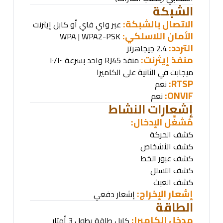
الشبكة
الاتصال بالشبكة:
عبر واي فاي أو كابل إيثرنت
الأمان اللاسلكي
:
WPA | WPA2-PSK
التردد:
2.4 جيجاهرتز
منفذ إيثرنت:
منفذ
RJ45
واحد بسرعة ١٠/١٠٠
ميجابت في الثانية على الكاميرا
RTSP:
نعم
ONVIF:
نعم
إشعارات النشاط
مُشغِّل الإدخال
:
كشف الحركة
كشف الأشخاص
كشف عبور الخط
كشف التسلل
كشف العبث
إشعار الإخراج:
إشعار دفعي
الطاقة
مدخل الكاميرا:
كابل طاقة بطول 3 أمتار