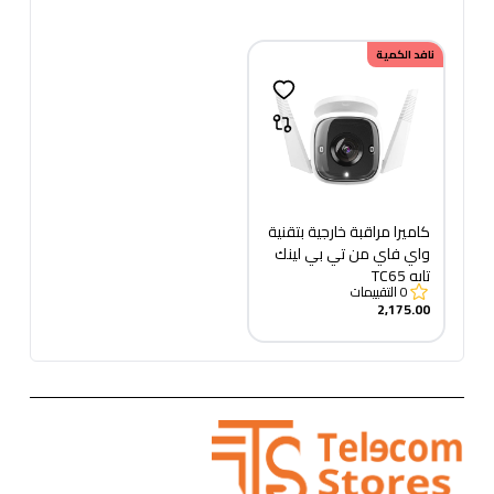
نافد الكمية
كاميرا مراقبة خارجية بتقنية
واي فاي من تي بي لينك
تابو TC65
0
التقييمات
2,175.00