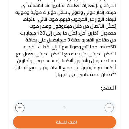
الحركة والإشعارات: تُعلمك الكاميرا عند اكتشاف أي
حركة. إنذار صوتي وضوئي: شغّل مؤثرات ضوئية وصوتية
لإبعاد الزوار غير المرغوب فيهم. صوت ثنائي الاتجاه:
يُمكّن الاتصال من خلال ميكروفون ومكبر صوت
مدمجين. تخزين آمن: يُخزّن ما يصل إلى 128 جيجابايت
من مقاطع الفيديو بدقة 3 ميجابكسل على بطاقة
microSD، مما يُتيح وصولاً سهلاً إلى لقطات الفيديو.
التحكم الصوتي: حرّر يديك مع التحكم الصوتي: يعمل مع
مساعد جوجل وأمازون أليكسا. (مساعد جوجل وأمازون
أليكسا غير متوفرين في جميع اللغات وفي جميع البلدان).
**ضمان لمدة عامين على الجهاز.
السعر
:
1
اضف للسلة