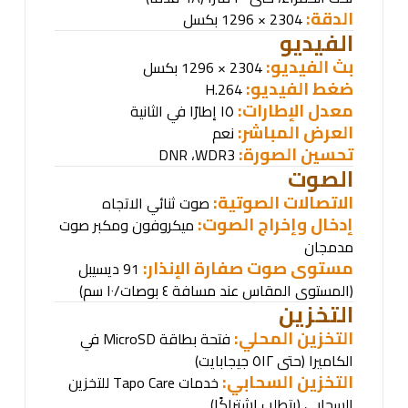
الدقة:
2304 × 1296 بكسل
الفيديو
بث الفيديو:
2304 × 1296 بكسل
ضغط الفيديو
:
H.264
معدل الإطارات:
١٥ إطارًا في الثانية
العرض المباشر:
نعم
تحسين الصورة:
DNR
،
WDR
3
الصوت
الاتصالات الصوتية:
صوت ثنائي الاتجاه
إدخال وإخراج الصوت:
ميكروفون ومكبر صوت
مدمجان
مستوى صوت صفارة الإنذار:
91 ديسيبل
(المستوى المقاس عند مسافة ٤ بوصات/١٠ سم)
التخزين
التخزين المحلي:
فتحة بطاقة
MicroSD
في
الكاميرا (حتى ٥١٢ جيجابايت)
التخزين السحابي:
خدمات
Tapo Care
للتخزين
السحابي (يتطلب اشتراكًا)