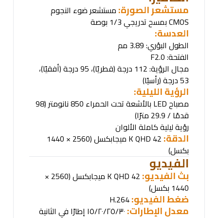
مستشعر الصورة:
مستشعر ضوء النجوم
CMOS
بمسح تدريجي 1/3 بوصة
العدسة
:
الطول البؤري: 3.89 مم
الفتحة
: F2.0
مجال الرؤية: 112 درجة (قطريًا)، 95 درجة (أفقيًا)،
53 درجة (رأسيًا)
الرؤية الليلية:
مصباح
LED
بالأشعة تحت الحمراء 850 نانومتر (98
قدمًا / 29.9 مترًا)
رؤية ليلية كاملة الألوان
الدقة:
2
K QHD 4
ميجابكسل (2560 × 1440
بكسل)
الفيديو
بث الفيديو:
2
K QHD 4
ميجابكسل (2560 ×
1440 بكسل)
ضغط الفيديو
:
H.264
معدل الإطارات:
١٥/٢٠/٢٥/٣٠ إطارًا في الثانية