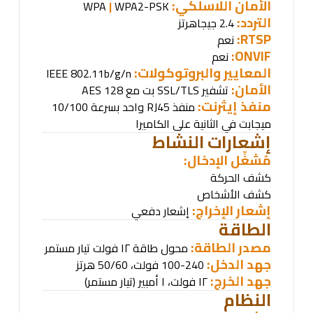
الأمان اللاسلكي
:
|
WPA2-PSK
WPA
التردد:
2.4 جيجاهرتز
RTSP:
نعم
ONVIF:
نعم
المعايير والبروتوكولات
:
IEEE 802.11b/g/n
الأمان:
تشفير
AES 128
SSL/TLS
بت مع
منفذ إيثرنت:
منفذ
RJ45
واحد بسرعة 10/100
ميجابت في الثانية على الكاميرا
إشعارات النشاط
مُشغِّل الإدخال
:
كشف الحركة
كشف الأشخاص
إشعار الإخراج:
إشعار دفعي
الطاقة
مصدر الطاقة:
محول طاقة ١٢ فولت تيار مستمر
جهد الدخل:
100-240 فولت، 50/60 هرتز
جهد الخرج:
١٢ فولت، ١ أمبير (تيار مستمر)
النظام