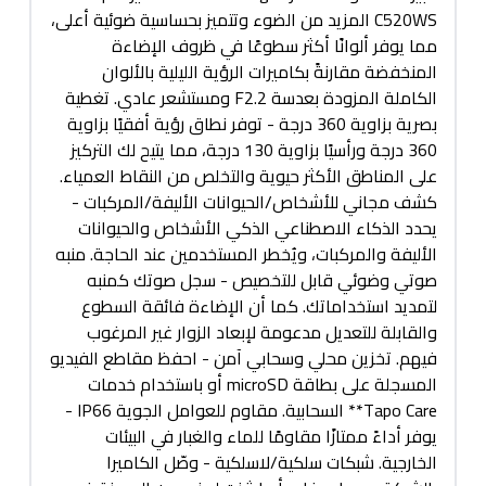
C520WS المزيد من الضوء وتتميز بحساسية ضوئية أعلى،
مما يوفر ألوانًا أكثر سطوعًا في ظروف الإضاءة
المنخفضة مقارنةً بكاميرات الرؤية الليلية بالألوان
الكاملة المزودة بعدسة F2.2 ومستشعر عادي. تغطية
بصرية بزاوية 360 درجة - توفر نطاق رؤية أفقيًا بزاوية
360 درجة ورأسيًا بزاوية 130 درجة، مما يتيح لك التركيز
على المناطق الأكثر حيوية والتخلص من النقاط العمياء.
كشف مجاني للأشخاص/الحيوانات الأليفة/المركبات -
يحدد الذكاء الاصطناعي الذكي الأشخاص والحيوانات
الأليفة والمركبات، ويُخطر المستخدمين عند الحاجة. منبه
صوتي وضوئي قابل للتخصيص - سجل صوتك كمنبه
لتمديد استخداماتك. كما أن الإضاءة فائقة السطوع
والقابلة للتعديل مدعومة لإبعاد الزوار غير المرغوب
فيهم. تخزين محلي وسحابي آمن - احفظ مقاطع الفيديو
المسجلة على بطاقة microSD أو باستخدام خدمات
Tapo Care** السحابية. مقاوم للعوامل الجوية IP66 -
يوفر أداءً ممتازًا مقاومًا للماء والغبار في البيئات
الخارجية. شبكات سلكية/لاسلكية - وصّل الكاميرا