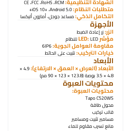
الشهادة التنظيمية
:
،
FCC
،
RoHS
،
RCM
CE
متطلبات النظام
:
،
Android 5.0+
iOS 10+
التكامل الذكي:
مساعد جوجل، أمازون أليكسا
الأجهزة
الزر:
زر إعادة الضبط
مؤشر
LED:
LED
للنظام
مقاومة العوامل الجوية
:
6
IP6
خيارات التركيب:
تثبيت على الحائط
الأبعاد
الأبعاد (العرض × العمق × الارتفاع):
4.9 ×
4.8 × 3.5 بوصة (123.8 × 123 × 90 مم)
محتويات العبوة
محتويات العبوة
:
Tapo C520WS
محول طاقة
قالب تركيب
مسامير تثبيت ومسامير
مانع تسرب مقاوم للماء