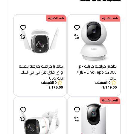
نافد الكمية
نافد الكمية
كاميرا مراقبة منزلية Tp-
كاميرا مراقبة خارجية بتقنية
Link Tapo C200C - بان/
واي فاي من تي بي لينك
تيلت
تابو TC65
0
التقييمات
0
التقييمات
2,175.00
1,149.00
نافد الكمية