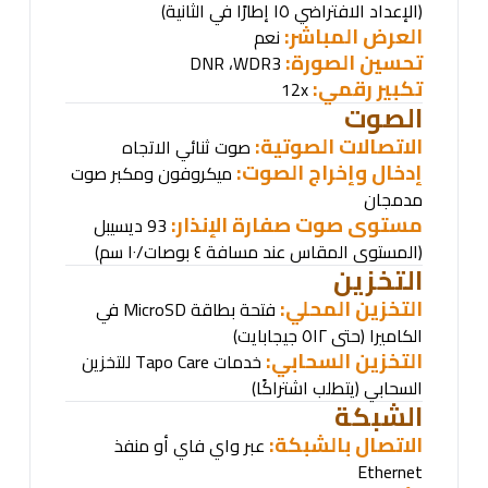
(الإعداد الافتراضي ١٥ إطارًا في الثانية)
العرض المباشر:
نعم
تحسين الصورة:
DNR
،
WDR
3
تكبير رقمي:
12
x
الصوت
الاتصالات الصوتية:
صوت ثنائي الاتجاه
إدخال وإخراج الصوت:
ميكروفون ومكبر صوت
مدمجان
مستوى صوت صفارة الإنذار:
93 ديسيبل
(المستوى المقاس عند مسافة ٤ بوصات/١٠ سم)
التخزين
التخزين المحلي:
فتحة بطاقة
MicroSD
في
الكاميرا (حتى ٥١٢ جيجابايت)
التخزين السحابي:
خدمات
Tapo Care
للتخزين
السحابي (يتطلب اشتراكًا)
الشبكة
الاتصال بالشبكة:
عبر واي فاي
أو منفذ
Ethernet