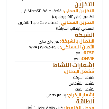
التخزين
التخزين المحلي:
فتحة بطاقة
MicroSD
في
الكاميرا (حتى ٥١٢ جيجابايت)
التخزين السحابي:
خدمات
Tapo Care
للتخزين
السحابي (يتطلب اشتراكًا)
الشبكة
الاتصال بالشبكة:
عبر واي فاي
الأمان اللاسلكي
:
WPA | WPA2-PSK
RTSP:
نعم
ONVIF:
نعم
إشعارات النشاط
مُشغِّل الإدخال
:
كشف الحركة
كشف الأشخاص
كشف العبث
إشعار الإخراج:
إشعار دفعي
الطاقة
مدخل الكاميرا:
كابل طاقة بطول 3 أمتار