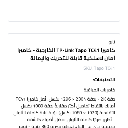
تابو
كاميرا TP-Link Tapo TC41 الخارجية - كاميرا
أمان لاسلكية قابلة للتحريك والإمالة
SKU:
Tapo TC41
التصنيفات
:
كاميرات المراقبة
دقة 2K - بدقة 2304 × 1296 بكسل، تُعزز كاميرا TC41
أمانك بالتقاط تفاصيل أكثر مقارنةً بدقة 1080 بكسل
التقليدية (1920 × 1080 بكسل). رؤية ليلية كاملة الألوان
- تُظهر صورًا كاملة الألوان بفضل أضواء كاشفة
مدمجة حتى في الليل. تغطية بصرية 360 درجة - توفر