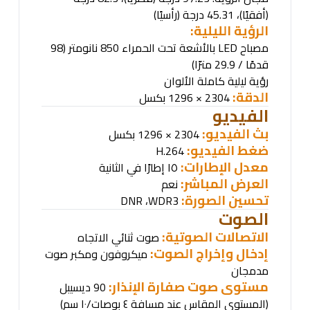
(أفقيًا)، 45.31 درجة (رأسيًا)
الرؤية الليلية:
مصباح
LED
بالأشعة تحت الحمراء 850 نانومتر (98
قدمًا / 29.9 مترًا)
رؤية ليلية كاملة الألوان
الدقة:
2304 × 1296 بكسل
الفيديو
بث الفيديو:
2304 × 1296 بكسل
ضغط الفيديو
:
H.264
معدل الإطارات:
١٥ إطارًا في الثانية
العرض المباشر:
نعم
تحسين الصورة:
DNR
،
WDR
3
الصوت
الاتصالات الصوتية:
صوت ثنائي الاتجاه
إدخال وإخراج الصوت:
ميكروفون ومكبر صوت
مدمجان
مستوى صوت صفارة الإنذار:
90 ديسيبل
(المستوى المقاس عند مسافة ٤ بوصات/١٠ سم)