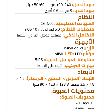
جهد الدخل:
100-240 فولت، 50/60 هرتز
جهد الخرج:
9 فولت، 0.6 أمبير
النظام
الشهادة التنظيمية
:
،
NCC
CE
متطلبات النظام
:
،
Android 5.0+
iOS 10+
التكامل الذكي:
مساعد جوجل، أمازون أليكسا
الأجهزة
الزر:
زر إعادة الضبط
مؤشر
LED:
LED
للنظام
مقاومة العوامل الجوية
:
5
IP6
خيارات التركيب:
تثبيت على الحائط
الأبعاد
الأبعاد (العرض × العمق × الارتفاع):
4.9 ×
4.8 × 3.5 بوصة (123.8 × 123 × 90 مم)
محتويات العبوة
محتويات العبوة
:
41
Tapo TC
محول طاقة