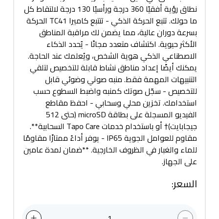
نطاق رؤية أفقيًا 360 درجة ورأسيًا 130 درجة لالتقاط كل
ما حولك. تتبع الحركة الذكي - تتتبع كاميرا TC41 الحركة
بسرعة دوران عالية، مما يضمن لك مراقبة المناطق
الأكثر حيوية. اكتشاف متعدد مجانًا - يُحدد الذكاء
الاصطناعي الذكي هوية الشخص، ويُعلمك عند الحاجة.
يمكنك أيضًا إعداد مناطق نشاط قابلة للتخصيص لتلقي
التنبيهات المهمة فقط. منبه صوتي وضوئي قابل
للتخصيص - سجّل صوتك كمنبه واضبط السطوع حسب
استخدامك. تخزين محلي وسحابي - احفظ مقاطع
الفيديو المسجلة على بطاقة microSD (حتى 512
جيجابايت)† أو باستخدام خدمات Tapo Care السحابية**.
مقاوم للعوامل الجوية IP65 - يوفر أداءً ممتازًا مقاومًا
للماء والغبار في الظروف الخارجية. **ضمان لمدة عامين
على الجهاز.
السعر
:
1