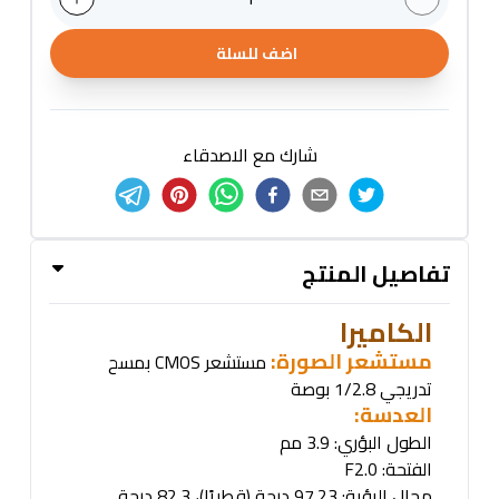
اضف للسلة
شارك مع الاصدقاء
تفاصيل المنتج
الكاميرا
مستشعر الصورة:
مستشعر
CMOS
بمسح
تدريجي 1/2.8 بوصة
العدسة
:
الطول البؤري: 3.9 مم
الفتحة
: F2.0
مجال الرؤية: 97.23 درجة (قطريًا)، 82.3 درجة