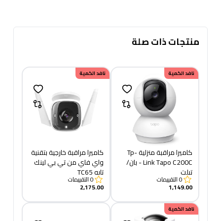
منتجات ذات صلة
نافد الكمية
نافد الكمية
كاميرا مراقبة منزلية Tp-
كاميرا مراقبة خارجية بتقنية
Link Tapo C200C - بان/
واي فاي من تي بي لينك
تيلت
تابو TC65
0
التقييمات
0
التقييمات
2,175.00
1,149.00
نافد الكمية