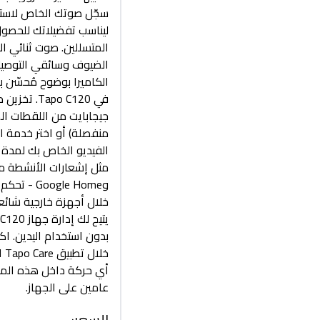
سجّل صوتك الخاص لاست
ليناسب تفضيلاتك للحصول
المتسللين. صوت ثنائي ال
الضيوف وسائقي التوصيل و
الكاميرا بوضوح مُحسّن
وgle Home
بدون استخدام اليدين. ا
خل
أي حركة داخل هذه المن
عامين على الجهاز.
السعر
: