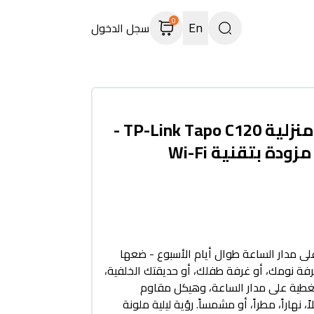
0
En
سجل الدخول
كاميرا مراقبة منزلية TP-Link Tapo C120 -
ودة بتقنية Wi-Fi
على مدار الساعة طوال أيام الأسبوع - ضعها
فة نومك، أو غرفة طفلك، أو حديقتك الخلفية،
تغطية على مدار الساعة، وهيكل مقاوم
امل الجوية IP66: ليلاً، نهاراً، مطراً، أو مشمساً. رؤية ليلية ملونة