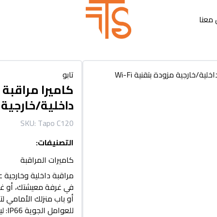
معنا
تابو
داخلية/خارجية مز
SKU:
Tapo C120
التصنيفات
:
كاميرات المراقبة
مراقبة داخلية وخارجية 
في غرفة معيشتك، أو غر
أو باب منزلك الأمامي ل
للعو