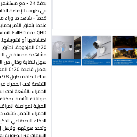
C120 المزدوجة، تختر
مشاهدة محسنة في الليل 
سهل للغاية وخالٍ من ال
بفضل ق
سل
الحمراء بالأشعة تحت الحم
حيواناتك الأليفة، يمكنك
المرئية لمواصلة المراق
الحمراء الأحمر. كشف ذ
الذكاء الاصطناعي الذكية
وتحدد هويتهم، وترسل إ
التنبيهات غير الضرورية 