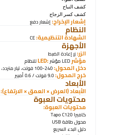
كشف النباح
كشف كسر الزجاج
إشعار الإخراج:
إشعار دفع
النظام
الشهادة التنظيمية
:
CE
الأجهزة
الزر:
زر إعادة الضبط
مؤشر
LED:
LED
مؤشر
للنظام
دخل المحول:
100-240 فولت، تيار متردد، 50/60 هرتز
خرج المحول:
9.0 فولت / 0.6 أمبير
الأبعاد
الأبعاد (العرض × العمق × الارتفاع):
محتويات العبوة
محتويات العبوة
:
كاميرا
Tapo C120
محول طاقة
USB
دليل البدء السريع