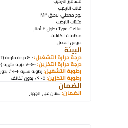
مسامير التركيب
قالب التركيب
لوح معدني، لاصق ٣
M
مثبتات التركيب
سلك
Type-C
بطول ٣ أمتار
منظمات الكابلات
دبوس الفصل
البيئة
درجة حرارة التشغيل:
٠-٤٠ درجة مئوية (٣٢-١٠٤ درجة فهرنهايت)
درجة حرارة التخزين:
-٤٠-٧٠ درجة مئوية (-٤٠-١٥٨ درجة فهرنهايت)
رطوبة التشغيل:
رطوبة نسبية ١٠-٩٠٪ بدون تكاثف
رطوبة التخزين:
٥-٩٠٪ بدون تكاثف
الضمان
الضمان:
سنتان على الجهاز