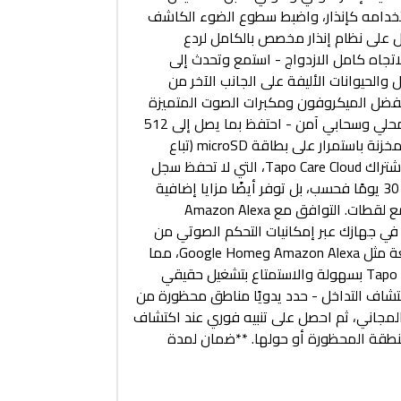
خدامه كإنذار، واضبط سطوع الضوء الكاشف
 على نظام إنذار مخصص بالكامل لردع
اتجاه كامل الازدواج - استمع وتحدث إلى
الحيوانات الأليفة على الجانب الآخر من
 بفضل الميكروفون ومكبرات الصوت المتميزة
في Tapo C120. تخزين محلي وسحابي آمن - احتفظ بما يصل إلى 512
جيجابايت من اللقطات المخزنة باستمرار على بطاقة microSD (تباع
منفصلة) أو اختر خدمة اشتراك Tapo Care Cloud، التي لا تحفظ سجل
الفيديو الخاص بك لمدة 30 يومًا فحسب، بل توفر أيضًا مزايا إضافية
مثل إشعارات الأنشطة مع لقطات. التوافق مع Amazon Alexa
Goo - تحكم في جهازك عبر إمكانيات التحكم الصوتي من
خلال أجهزة خارجية شائعة مثل Amazon Alexa وGoogle Home، مما
يتيح لك إدارة جهاز Tapo C120 بسهولة والاستمتاع بتشغيل حقيقي
كتشاف التداخل - حدد يدويًا مناطق محظورة من
ال تطبيق Tapo Care المجاني، ثم احصل على تنبيه فوري عند اكتشاف
طقة المحظورة أو حولها. **ضمان لمدة