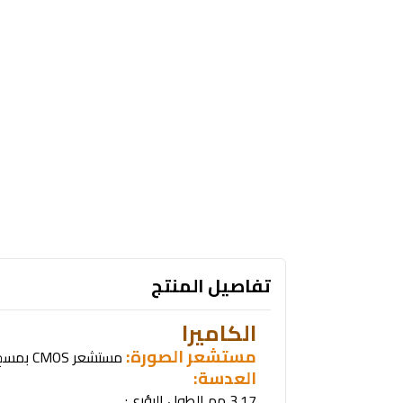
تفاصيل المنتج
الكاميرا
مستشعر الصورة:
مستشعر
CMOS
بمسح تدريجي 1/2.9
العدسة
:
3.17
مم
الطول البؤري: