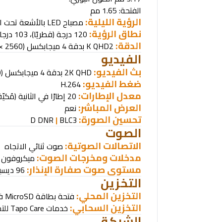
الفتحة: 1.65 مم
الرؤية الليلية:
مصباح
LED
بالأشعة تحت الحمراء 850 نانومتر (40
نطاق الرؤية:
120 درجة (قطريًا)، 103 درجات (أفقيًا)، 55 درجة (رأسيًا)
الدقة:
2
K QHD
بدقة 4 ميجابكسل (2560 × 1440 بكسل)
الفيديو
بث الفيديو:
2K QHD
بدقة 4 ميجابكسل (2560 × 1440 بكسل)
ضغط الفيديو
:
H.264
معدل الإطارات:
20 إطارًا في الثانية (مُكيّف ذاتيًا حسب السطوع)
العرض المباشر:
نعم
تحسين الصورة:
D DNR
|
BLC
3
الصوت
الاتصالات الصوتية:
صوت ثنائي الاتجاه
مدخلات ومخرجات الصوت:
ميكروفون 
مستوى صوت صفارة الإنذار:
96 ديسيبل (المستوى مُقاس من مسافة 4 بوصات/10 سم)
التخزين
التخزين المحلي:
فتحة بطاقة
MicroSD
في
التخزين السحابي:
خدمات
Tapo Care
للت
الشبكة