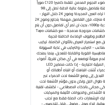
بدقة 2K - مع مستشعر ضوء النجوم المدمج، تلتقط كاميرا C120 صوراً
في ظروف الإضاءة الخافتة بتفاصيل ملونة عالية الدقة تصل إلى 98
قدماً - شاهد ما وراء ما تراه العين المجردة! وضوح 2K خلال النهار -
عندما يتعلق الأمر بحماية منزلك، فإن التفاصيل مهمة! يتجاوز وضوح 2K
QHD دقة FullHD التقليدية 1080p، بحيث لن تمر أي تفاصيل دون أن يتم
اكتشافها أو تشويشها. كشافات مزدوجة مدمجة - مع كشافات Tapo
ق الظلام وظروف الإضاءة الخافتة لتجربة
مع استمرار العرض بالألوان الكاملة. تركيب
متاعب - التركيب والتركيب في غاية السهولة
اعدة C120 المغناطيسية القوية والقابلة للتعديل، بينما يمنحك
ك الطاقة بطول 9.8 قدم مرونةً لوضعه في أي مكان تقريبًا. أضواء
الأشعة تحت الحمراء غير المرئية اختيارية - إذا كانت مصابيح LED
راء تُشتت انتباهك أو انتباه أطفالك أو
 التبديل إلى وضع الأشعة تحت الحمراء غير
بة طوال الليل ولكن بدون مؤشر الأشعة تحت
كي مجاني بالذكاء الاصطناعي - تكتشف تقنية
 الأشخاص والحيوانات الأليفة والمركبات
ليك الإشعارات ذات الصلة فقط مع تجنب
بفعالية. إنذار صوتي وضوئي قابل للتخصيص -