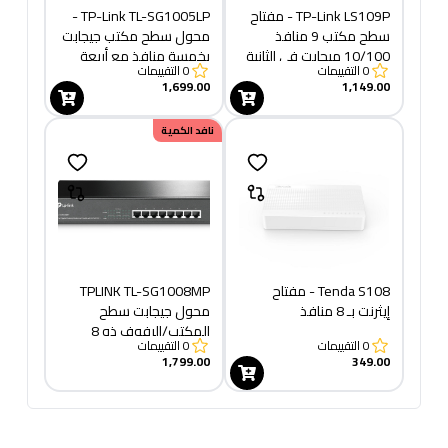
TP-Link LS109P - مفتاح
TP-Link TL-SG1005LP -
سطح مكتب 9 منافذ
محول سطح مكتب جيجابت
10/100 ميجابت في الثانية
بخمسة منافذ مع أربعة
0
التقييمات
0
التقييمات
مع 8 منافذ PoE+
منافذ PoE+
1,699.00
1,149.00
نافد الكمية
Tenda S108 - مفتاح
TPLINK TL-SG1008MP
إيثرنت بـ 8 منافذ
محول جيجابت سطح
المكتب/الرفوف ذو 8
0
التقييمات
0
التقييمات
منافذ مع 8 منافذ PoE
1,799.00
349.00