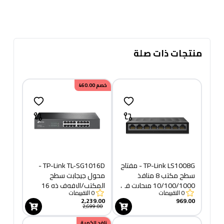
منتجات ذات صلة
خصم
460.00
TP-Link LS1008G - مفتاح
TP-Link TL-SG1016D -
سطح مكتب 8 منافذ
محول جيجابت سطح
10/100/1000 ميجابت في
المكتب/الرفوف ذو 16
0
التقييمات
0
التقييمات
الثانية
منفذًا
2,239.00
969.00
2,699.00
نافد الكمية