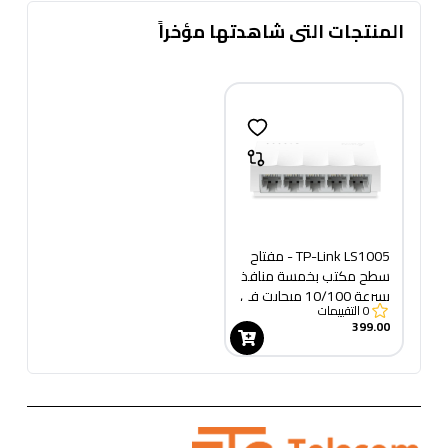
المنتجات التى شاهدتها مؤخراً
TP-Link LS1005 - مفتاح
سطح مكتب بخمسة منافذ
بسرعة 10/100 ميجابت في
0
التقييمات
الثانية
399.00