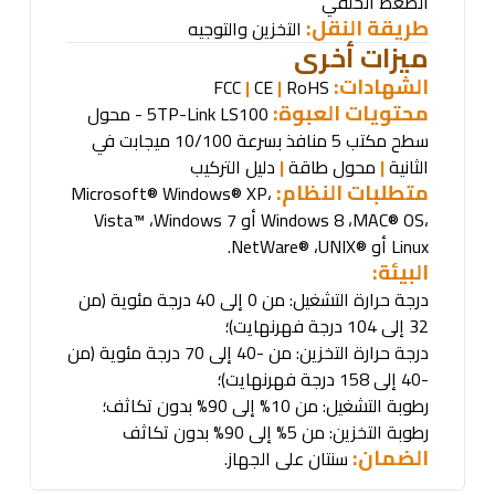
الضغط الخلفي
طريقة النقل:
التخزين والتوجيه
ميزات أخرى
الشهادات
:
FCC
|
CE
|
RoHS
محتويات العبوة
:
TP-Link LS100
5
-
محول
سطح مكتب 5 منافذ بسرعة 10/100 ميجابت في
الثانية
|
محول طاقة
|
دليل التركيب
متطلبات النظام
:
Microsoft® Windows® XP
،
،
MAC® OS
،
Windows 8
أو
Windows 7
،
Vista™
Linux.
أو
UNIX®
،
NetWare®
البيئة
:
درجة حرارة التشغيل: من 0 إلى 40 درجة مئوية (من
32 إلى 104 درجة فهرنهايت)؛
درجة حرارة التخزين: من -40 إلى 70 درجة مئوية (من
-40 إلى 158 درجة فهرنهايت)؛
رطوبة التشغيل: من 10% إلى 90% بدون تكاثف؛
رطوبة التخزين: من 5% إلى 90% بدون تكاثف
الضمان:
سنتان على الجهاز
.