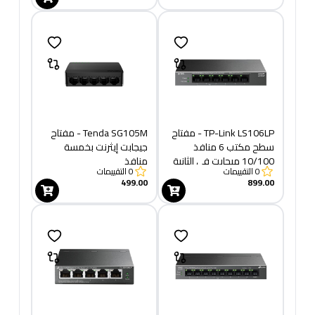
TP-Link LS106LP - مفتاح
Tenda SG105M - مفتاح
سطح مكتب 6 منافذ
جيجابت إيثرنت بخمسة
10/100 ميجابت في الثانية
منافذ
0
التقييمات
0
التقييمات
مع 4 منافذ PoE
499.00
899.00