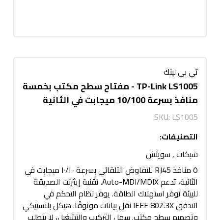
تي بي لينك
TP-Link LS1005 - مفتاح سطح مكتب بخمسة
منافذ بسرعة 10/100 ميجابت في الثانية
SKU:
LS1005
التصنيفات
:
شبكات
,
سويتش
٥ منافذ RJ45 للتفاوض التلقائي بسرعة ١٠/١٠٠ ميجابت في
الثانية، تدعم Auto-MDI/MDIX. تقنية إيثرنت الصديقة
للبيئة توفر استهلاك الطاقة. يوفر نظام التحكم في
التدفق IEEE 802.3X نقل بيانات موثوقًا. هيكل بلاستيكي
وتصميم سطح مكتب. سهل التركيب والتشغيل، لا يتطلب