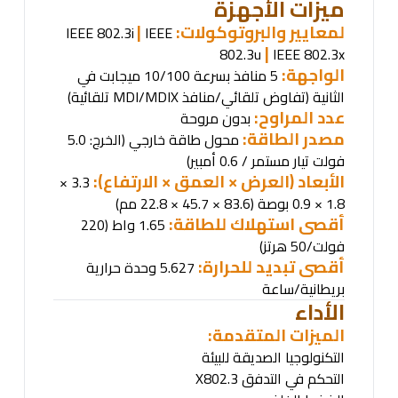
ميزات الأجهزة
لمعايير والبروتوكولات
:
|
IEEE 802.3i
IEEE
|
802.3u
IEEE 802.3x
الواجهة:
5 منافذ بسرعة 10/100 ميجابت في
الثانية
(
تفاوض تلقائي/منافذ
MDI/MDIX
تلقائية
)
عدد المراوح:
بدون مروحة
مصدر الطاقة:
محول طاقة خارجي (الخرج: 5.0
فولت تيار مستمر / 0.6 أمبير)
الأبعاد (العرض × العمق × الارتفاع):
3.3 ×
1.8 × 0.9 بوصة (83.6 × 45.7 × 22.8 مم)
أقصى استهلاك للطاقة:
1.65 واط (220
فولت/50 هرتز)
أقصى تبديد للحرارة:
5.627 وحدة حرارية
بريطانية/ساعة
الأداء
الميزات المتقدمة
:
التكنولوجيا الصديقة للبيئة
التحكم في التدفق 802.3
X