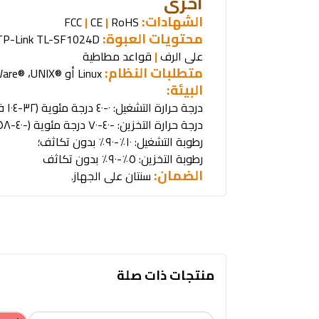
أخرى
الشهادات
:
|
CE
|
RoHS
FCC
محتويات العبوة
:
TP-Link TL-SF1024D -
على الرف
|
قواعد مطاطية
متطلبات النظام
:
Linux.
أو
UNIX®
،
are®
البيئة
:
درجة حرارة التشغيل: ٠-٤٠ درجة مئوية (٣٢-١٠٤ فهرنهايت)؛
درجة حرارة التخزين: -٤٠-٧٠ درجة مئوية (-٤٠-١٥٨ فهرنهايت)؛
رطوبة التشغيل: ١٠٪-٩٠٪ بدون تكاثف؛
رطوبة التخزين: ٥٪-٩٠٪ بدون تكاثف
الضمان:
سنتان على الجهاز
.
منتجات ذات صلة