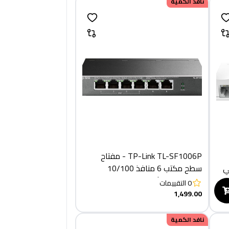
نافد الكمية
TP-Link TL-SF1006P - مفتاح
ت في
سطح مكتب 6 منافذ 10/100
ميجابت في الثانية مع 4 منافذ PoE+
0
التقييمات
1,499.00
نافد الكمية