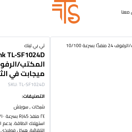
معنا
تي بي لينك
ميجابت في الثا
SKU:
TL-SF1024D
التصنيفات
:
شبكات
,
سويتش