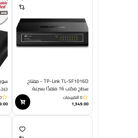
TP-Link TL-SF1016D - مفتاح
سطح مكتب 16 منفذًا بسرعة
جيجابيت
10/100 ميجابت في الثانية
0
التقييمات
0
9.00
1,349.00