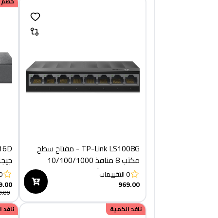
خصم
TP-Link LS1008G - مفتاح سطح
مكتب 8 منافذ 10/100/1000
ميجابت في الثانية
منفذً
0
التقييمات
0
9.00
969.00
9.00
نافد الكمية
نافد 