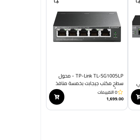
TP-Link TL-SG1005LP - محول
ت في
سطح مكتب جيجابت بخمسة منافذ
مع أربعة منافذ PoE+
0
التقييمات
1,699.00