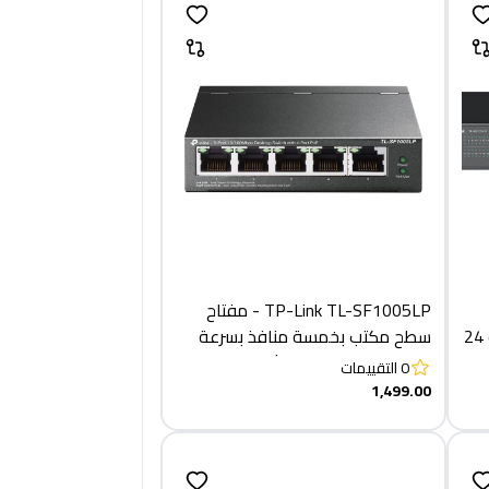
TP-Link TL-SF1005LP - مفتاح
جيجابت سطح المكتب/الرفوف ذو 24
سطح مكتب بخمسة منافذ بسرعة
10/100 ميجابت في الثانية مع 4
0
التقييمات
منافذ PoE
1,499.00