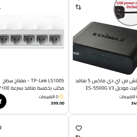
سويتش من اي دي ماكس 5 منافد
TP-Link LS1005 - مفتاح سطح
 موديل ES-5500G V3
مكتب بخمسة منافذ ب
ميجابت في الثانية
التقييمات
0
التقييمات
399.00
34