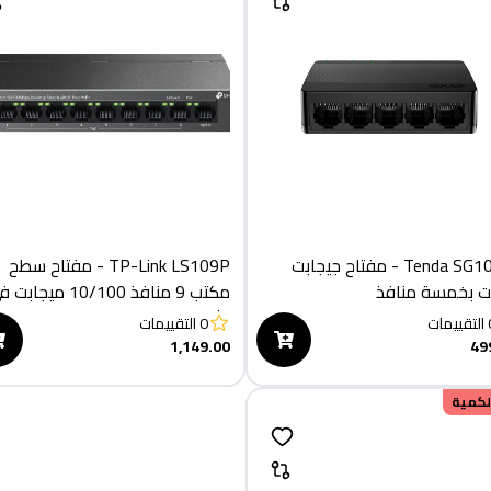
Tenda SG105M - مفتاح جيجابت
TP-Link LS109P - مفتاح سطح
نت بخمسة منافذ
مكتب 9 منافذ 10/100 ميجاب
الثانية مع 8 منافذ PoE+
التقييمات
0
التقييمات
1,149.00
49
الكمية