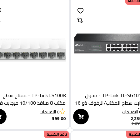
460.00
TP-Link TL-SG1016D - محول
TP-Link LS1008 - مفتاح سطح
جيجابت سطح المكتب/الرفوف ذو 16
مكتب 8 منافذ 10/100 ميجاب
ا
الثانية
التقييمات
0
التقييمات
399.00
2,23
2,69
الكمية
نافد الكمية