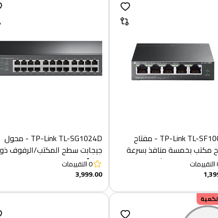
TP-Link TL-SF1005P - مفتاح
TP-Link TL-SG1024D - محول
مكتب بخمسة منافذ بسرعة
10/100 ميجابت في الثانية مع 4
منفذًا
التقييمات
0
التقييمات
Po+
3,999.00
1,39
الكمية