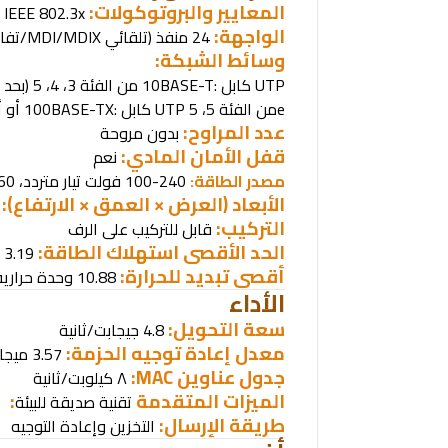
المعايير والبروتوكولات
:
|
IEEE 802.3x
الواجهة:
24 منفذ
RJ45
)
تلقائي
/MDI/MDIX
تفا
وسائط الشبكة
:
UTP
كابل
10BASE-T:
من الفئة 3، 4، 5 (بحد أقصى 100 متر)
e
من الفئة 5، 5
UTP
كابل
100BASE-TX:
أو أع
عدد المراوح:
بدون مروحة
قفل الأمان المادي:
نعم
مصدر الطاقة:
100-240 فولت تيار متردد، 50/60 هرتز
الأبعاد (العرض × العمق × الارتفاع):
التركيب:
قابل للتركيب على الرف
الحد الأقصى استهلاك الطاقة:
3.19 واط (220 فولت/50 هرتز)
أقصى تبديد للحرارة:
10.88 وحدة حرارية بريطانية/ساعة
الأداء
سعة التحويل:
4.8 جيجابت/ثانية
معدل إعادة توجيه الحزمة:
3.57 ميجابت/ثانية
جدول عناوين
MAC:
٨
كيلوبت/ثانية
الميزات المتقدمة
:
تقنية صديقة للبيئة
طريقة الإرسال:
التخزين وإعادة التوجيه