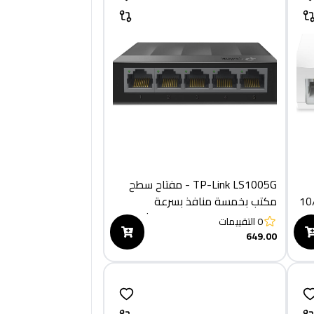
TP-Link LS1005G - مفتاح سطح
سرعة 10/100
مكتب بخمسة منافذ بسرعة
10/100/1000 ميجابت في الثانية
0
التقييمات
649.00