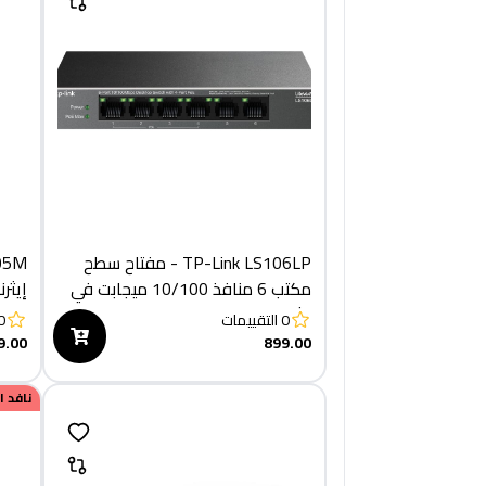
TP-Link LS106LP - مفتاح سطح
مكتب 6 منافذ 10/100 ميجابت في
إيثر
الثانية مع 4 منافذ PoE
0
التقييمات
0
9.00
899.00
نافد 