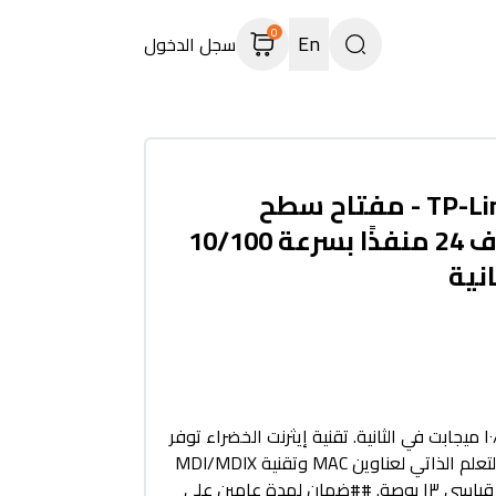
0
En
سجل الدخول
TP-Link TL-SF1024D - مفتاح سطح
المكتب/الرفوف 24 منفذًا بسرعة 10/100
نية
٢٤ منفذ RJ45 بسرعة ١٠/١٠٠ ميجابت في الثانية. تقنية إيثرنت الخضراء توفر
استهلاك الطاقة. يدعم التعلم الذاتي لعناوين MAC وتقنية MDI/MDIX
التلقائية. هيكل فولاذي قياسي ١٣ بوصة. ##ضمان لمدة عامين على