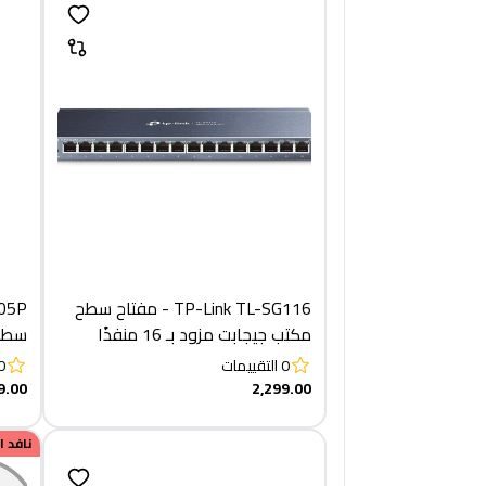
TP-Link TL-SG116 - مفتاح سطح
مكتب جيجابت مزود بـ 16 منفذًا
سطح 
0
التقييمات
0
منافذ E
9.00
2,299.00
نافد 