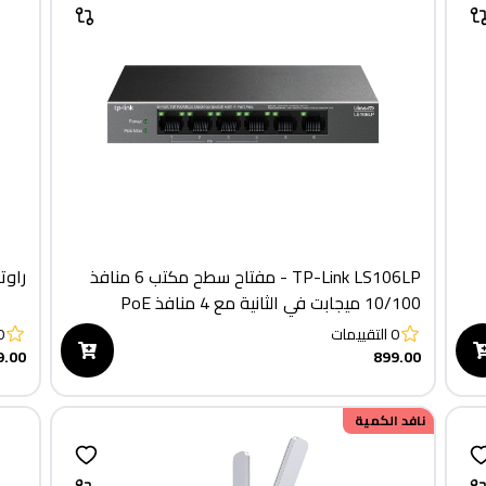
TP-Link LS106LP - مفتاح سطح مكتب 6 منافذ
راوتر cher AX12 - AX1500 Wi-Fi 6
10/100 ميجابت في الثانية مع 4 منافذ PoE
0
التقييمات
0
9.00
899.00
خصم
نافد الكمية
200.00