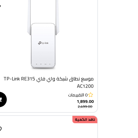
موسع نطاق شبكة واي فاي TP-Link RE315
AC1200
0
التقييمات
1,899.00
2,499.00
نافد الكمية