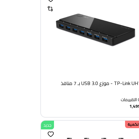
TP-L - موزع USB 3.0 بـ 7 منافذ
التقييمات
1,49
الكمية
جديد