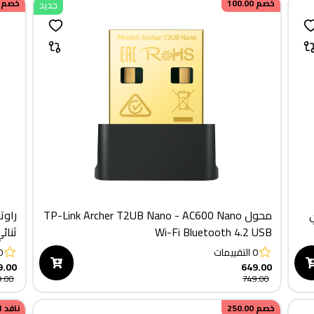
خصم
100.00
خصم
جديد
ي
محول TP-Link Archer T2UB Nano - AC600 Nano
Wi-Fi Bluetooth 4.2 USB
ثنائ
0
التقييمات
0
9.00
649.00
9.00
749.00
خصم
250.00
نافد 