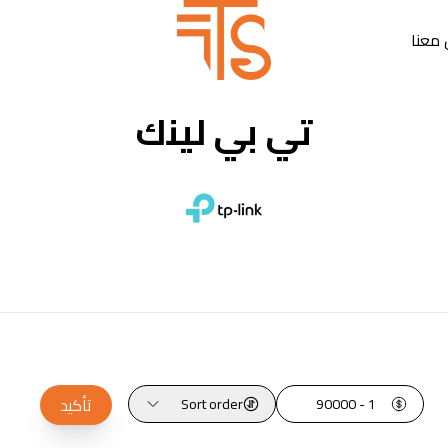
معنا
تي بي لينك
تأكيد
Sort order
1 - 90000