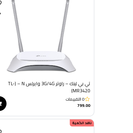
تي بي لينك – راوتر 3G/4G وايرلس N – ‫(TL-
MR3420)
0
التقييمات
799.00
نافد الكمية