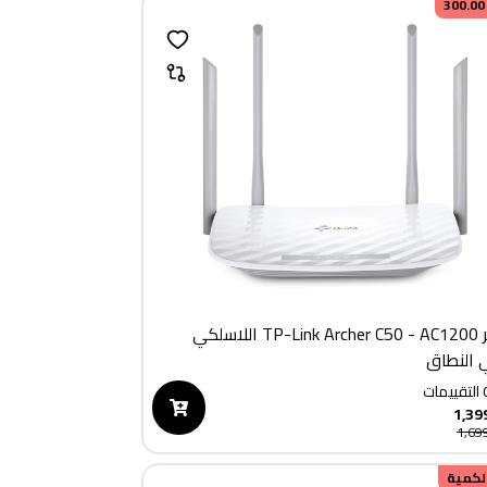
300.00
راوتر TP-Link Archer C50 - AC1200 اللاسلكي
ي النطاق
التقييمات
1,39
1,69
الكمية