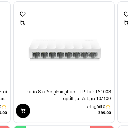
TP-Link LS1008 - مفتاح سطح مكتب 8 منافذ
نقطة
10/100 ميجابت في الثانية
السقف  - AX1800
0
التقييمات
0
9.00
399.00