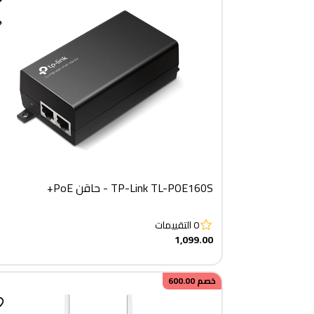
TP-Link TL-POE160S - حاقن PoE+
0
التقييمات
1,099.00
خصم
600.00