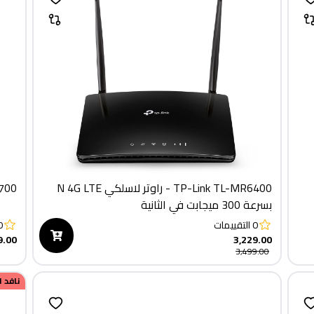
TP-Link TL-MR6400 - راوتر لاسلكي N 4G LTE
ink UH700
بسرعة 300 ميجابت في الثانية
0
التقييمات
0
9.00
3,229.00
3,499.00
نافد 