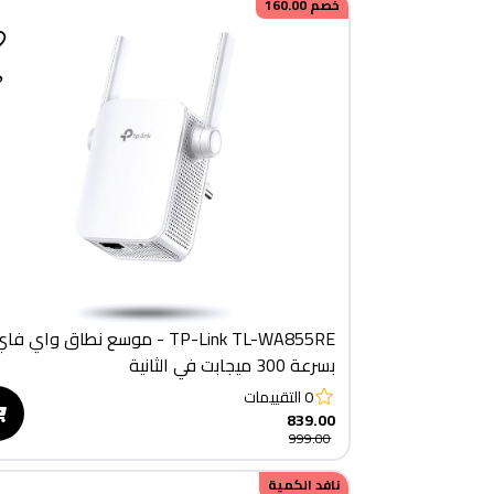
خصم
160.00
TP-Link TL-WA855RE - موسع نطاق واي فا
بسرعة 300 ميجابت في الثانية
0
التقييمات
839.00
999.00
نافد الكمية