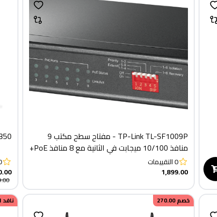
TP-Link TL-SF1009P - مفتاح سطح مكتب 9
ink M7350
منافذ 10/100 ميجابت في الثانية مع 8 منافذ PoE+
0
التقييمات
0
0.00
1,899.00
9.00
خصم
270.00
نافد 