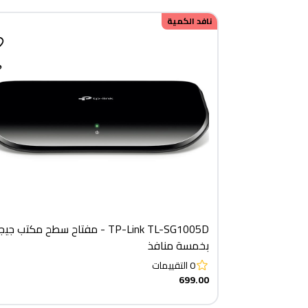
نافد الكمية
TP-Link TL-SG1005D - مفتاح سطح مكتب ج
بخمسة منافذ
0
التقييمات
699.00