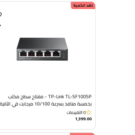
نافد الكمية
TP-Link TL-SF1005P - مفتاح سطح مكتب
بخمسة منافذ بسرعة 10/100 ميجابت في الثانية
مع 4 منافذ PoE+
0
التقييمات
1,399.00