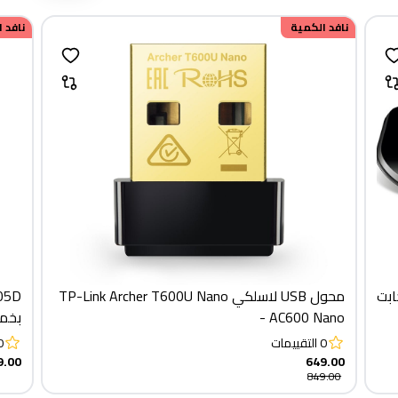
خصم
نافد الكمية
200.00
نافد 
يجابت
محول USB لاسلكي TP-Link Archer T600U Nano
- AC600 Nano
بخمسة من
0
التقييمات
0
9.00
649.00
849.00