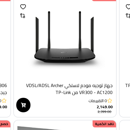
اي فاي ثنائي النطاق من TP-
جهاز توجيه مودم لاسلكي VDSL/ADSL Archer
VR300 - AC1200 من TP-Link
جيجا
0
التقييمات
0
9.00
2,149.00
2,399.00
نافد الكمية
خصم