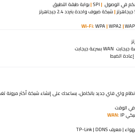
حكم في الوصول
|
|
بوابة طبقة التطبيق
|
شبكة ضيوف واحدة بتردد 2.4 جيجاهرتز
WPA
|
WPA2
|
WA
ة جيجابت
بسرعة جيجابت
 إعادة الضبط
 نظام واي فاي جديد بالكامل، يساعدك
OneMesh™
على إنشاء شبكة أكثر مرونة تغط
في الوقت
ميكي
IP
الهواء | معرف
TP-Link | DDNS