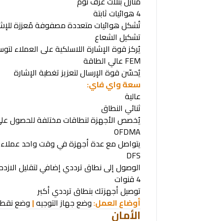
منازل بثلاث غرف نوم
4
هوائيات ثابتة
تُشكل هوائيات متعددة مصفوفة مُعززة للإشار
تشكيل الشعاع
يُركز قوة الإشارة اللاسلكية على العملاء لت
FEM
عالي الطاقة
يُحسّن قوة الإرسال لتعزيز تغطية الإشارة
سعة واي فاي
:
عالية
ثنائي النطاق
يُخصص الأجهزة لنطاقات مختلفة للحصول على 
OFDMA
يتواصل مع عدة أجهزة في وقت واحد عملاء و
DFS
الوصول إلى نطاق ترددي إضافي لتقليل الازدح
4
قنوات
توصيل أجهزتك بنطاق ترددي أكبر
أوضاع العمل:
وضع جهاز التوجيه
|
وضع نقطة
الأمان