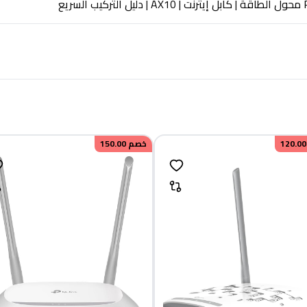
R
محول الطاقة | كابل إيثرنت
AX10 |
دليل التركيب السريع
120.00
خصم
150.00