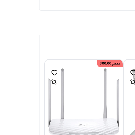
خصم
300.00