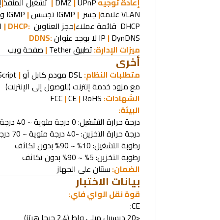
إعادة توجيه
NAT:
UPnP
|
DMZ
|
تشغيل المنفذ
|
إ
VLAN
علامة
|
جسر
|
IGMP
تجسس
|
IGMP
وك
DHCP
قائمة عملاء
|
حجز العناوين
DHCP:
|
ا
DynDNS
|
IP
لا يوجد عنوان
DDNS:
ميزات الإدارة:
تطبيق
Tether
|
صفحة ويب
أخرى
متطلبات النظام
:
DSL
مودم كابل أو
|
Script
مع مزود خدمة إنترنت (للوصول إلى الإنترنت)
الشهادات
:
RoHS
|
CE
|
FCC
البيئة
:
درجة حرارة التشغيل: 0 درجة مئوية ~ 40 درجة مئوية (32 فهرنهايت ~ 104 فهرنهايت)
درجة حرارة التخزين: -40 درجة مئوية ~ 70 درجة مئوية (-40 فهرنهايت ~ 158 فهرنهايت)
رطوبة التشغيل: 10% ~ 90% بدون تكاثف
رطوبة التخزين: 5% ~ 90% بدون تكاثف
الضمان:
سنتان على الجهاز
بيانات الاختبار
قوة نقل الواي فاي
:
CE:
<20
ديسيبل ميلي واط (2.4 جيجا هرتز)