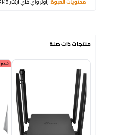
محتويات العبوة:
راوتر واي فاي آرتشر
J45 |
منتجات ذات صلة
خصم