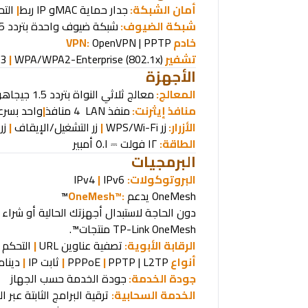
أمان الشبكة:
جدار حماية
SPI
MAC
و
IP
ربط
|
الت
شبكة الضيوف:
شبكة ضيوف واحدة بتردد 5 جيجاهرتز
خادم
VPN:
OpenVPN | PPTP
تشفير
Wi-Fi:
WPA/WPA2-Enterprise (802.1x)
|
P3
الأجهزة
المعالج:
معالج ثلاثي النواة بتردد 1.5 جيجاهرتز
منافذ إيثرنت
:
منفذ
WAN
LAN
4 منافذ
|
واحد بسرع
الأزرار:
زر
WPS/Wi-Fi
|
زر التشغيل/الإيقاف
|
زر
الطاقة:
١٢ فولت
١
.
٥
أمبير
⎓
البرمجيات
البروتوكولات
:
IPv6
|
IPv4
OneMesh™
يدعم
OneMesh™:
دون الحاجة لاستبدال أجهزتك الحالية أو شراء
TP-Link OneMesh™.
منتجات
الرقابة الأبوية:
تصفية عناوين
URL
|
التحكم 
أنواع
WAN:
PPTP | L2TP
|
PPPoE
|
ثابت
IP
|
دينا
جودة الخدمة:
جودة الخدمة حسب الجهاز
الخدمة السحابية:
ترقية البرامج الثابتة عبر 