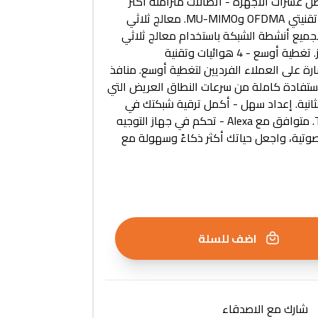
ز).† وصل عشرات الأجهزة - اتصالات متزامنة أكثر
ووقت استجابة أقل مع تقنيتي OFDMA وMU-MIMO. معالج ثلاثي
 لجميع أنشطة الشبكة باستخدام معالج ثلاثي
النواة بتردد 1.5 جيجاهرتز. تغطية أوسع - 4 هوائيات وتقنية
 تركز الإشارة على العملاء الفرديين لتغطية أوسع. منافذ
استفادة كاملة من سرعات النطاق العريض التي
ت في الثانية. إعداد سهل - أكمل ترقية شبكتك في
دقائق مع تطبيق Tether. متوافق مع Alexa - تحكم في جهاز التوجيه
لصوتية، واجعل حياتك أكثر ذكاءً وسهولة مع
اضف للسلة
شارك مع الاصدقاء