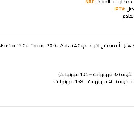
عادة توجيه المنفذ
يل
IPTV:
لخادم
Java
، أو متصفح آخر يدعم
Safari 4.0+
،
Chrome 20.0+
،
Firefox 12.0+
،