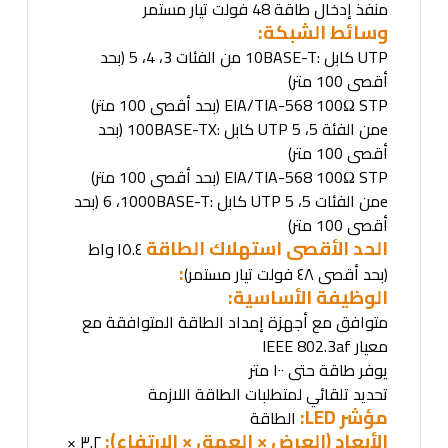
منفذ إدخال طاقة 48 فولت تيار مستمر
وسائط الشبكة
:
UTP
كابل
10BASE-T:
من الفئات 3، 4، 5 (بحد
أقصى 100 متر)
EIA/TIA-568 100Ω STP (
بحد أقصى 100 متر
)
e (
من الفئة 5، 5
UTP
كابل
100BASE-TX:
بحد
أقصى 100 متر
)
EIA/TIA-568 100Ω STP (
بحد أقصى 100 متر
)
e
من الفئات 5، 5
UTP
كابل
1000BASE-T:
، 6
(
بحد
أقصى 100 متر)
الحد الأقصى استهلاك الطاقة
١٥.٤
واط
:
(بحد أقصى ٤٨ فولت تيار مستمر)
الوظيفة الأساسية
:
متوافق مع أجهزة إمداد الطاقة المتوافقة مع
معيار
IEEE 802.3af
يوفر طاقة حتى ١٠٠ متر
تحديد تلقائي لمتطلبات الطاقة اللازمة
مؤشر
LED:
الطاقة
الأبعاد (العرض × العمق × الارتفاع):
٣.٢ ×