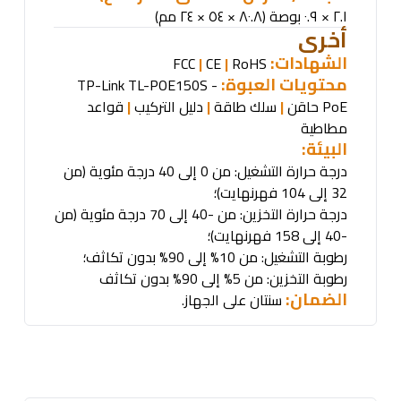
٢.١ × ٠.٩ بوصة (٨٠.٨ × ٥٤ × ٢٤ مم)
أخرى
الشهادات
:
|
CE
|
RoHS
FCC
محتويات العبوة
:
TP-Link TL-POE150S -
PoE
حاقن
|
سلك طاقة
|
دليل التركيب
|
قواعد
مطاطية
البيئة
:
درجة حرارة التشغيل: من 0 إلى 40 درجة مئوية (من
32 إلى 104 فهرنهايت)؛
درجة حرارة التخزين: من -40 إلى 70 درجة مئوية (من
-40 إلى 158 فهرنهايت)؛
رطوبة التشغيل: من 10% إلى 90% بدون تكاثف؛
رطوبة التخزين: من 5% إلى 90% بدون تكاثف
الضمان:
سنتان على الجهاز
.