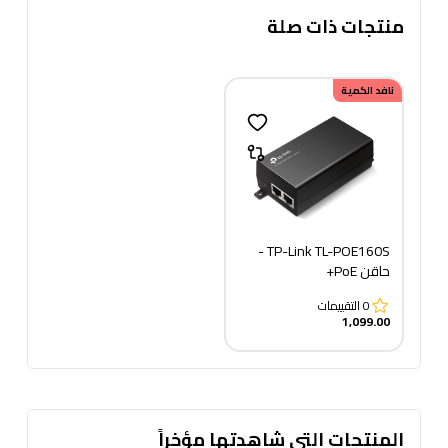
منتجات ذات صلة
نافد الكمية
TP-Link TL-POE160S -
حاقن PoE+
0
التقييمات
1,099.00
المنتجات التى شاهدتها مؤخراً