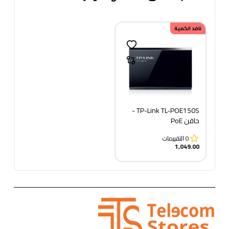
نافد الكمية
TP-Link TL-POE150S -
حاقن PoE
0
التقييمات
1,049.00