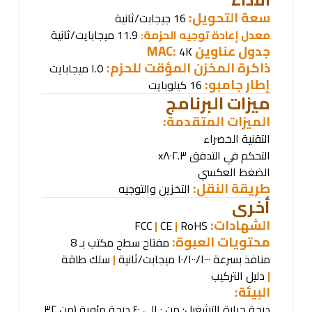
سعة التحويل:
16 جيجابت/ثانية
معدل إعادة توجيه الحزمة:
11.9 ميجابايت/ثانية
جدول عناوين
MAC:
4K
ذاكرة المخزن المؤقت للحزم:
١.٥ ميجابايت
إطار جامبو:
16 كيلوبايت
ميزات البرنامج
الميزات المتقدمة
:
التقنية الخضراء
التحكم في التدفق ٨٠٢.٣
x
الضغط العكسي
طريقة النقل:
التخزين والتوجيه
أخرى
الشهادات
:
FCC
|
CE
|
RoHS
محتويات العبوة:
مفتاح سطح مكتب بـ 8
منافذ بسرعة ١٠/١٠٠/١٠٠٠ ميجابت/ثانية
|
سلك طاقة
|
دليل التركيب
البيئة
:
درجة حرارة التشغيل: من ٠ إلى ٤٠ درجة مئوية (من ٣٢