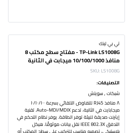
تي بي لينك
TP-Link LS1008G - مفتاح سطح مكتب 8
منافذ 10/100/1000 ميجابت في الثانية
SKU:
LS1008G
التصنيفات
:
شبكات
,
سويتش
٨ منافذ RJ45 للتفاوض التلقائي بسرعة ١٠/١٠٠/١٠٠٠
ميجابايت في الثانية، تدعم Auto-MDI/MDIX. تقنية
إيثرنت صديقة للبيئة توفر الطاقة. يوفر نظام التحكم في
التدفق IEEE 802.3X نقل بيانات موثوقًا. هيكل
بلاستيكي، تصميم مناسب للتركيب على سطح المكتب أو