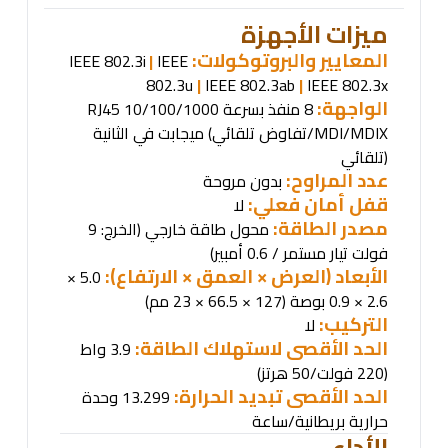
ميزات الأجهزة
المعايير والبروتوكولات
:
|
IEEE
IEEE 802.3i
802.3u
|
IEEE 802.3ab
|
IEEE 802.3x
الواجهة:
8 منفذ
RJ45
بسرعة 10/100/1000
/MDI/MDIX
تفاوض تلقائي
(
ميجابت في الثانية
)
تلقائي
عدد المراوح:
بدون مروحة
قفل أمان فعلي:
لا
مصدر الطاقة:
محول طاقة خارجي (الخرج: 9
فولت تيار مستمر / 0.6 أمبير)
الأبعاد (العرض × العمق × الارتفاع):
5.0 ×
2.6 × 0.9 بوصة (127 × 66.5 × 23 مم)
التركيب:
لا
الحد الأقصى لاستهلاك الطاقة:
3.9 واط
(220 فولت/50 هرتز)
الحد الأقصى تبديد الحرارة:
13.299 وحدة
حرارية بريطانية/ساعة
الأداء