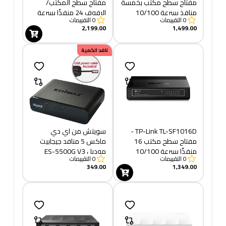
مفتاح سطح مكتب بخمسة
مفتاح سطح المكتب/
منافذ بسرعة 10/100
الرفوف 24 منفذًا بسرعة
0
التقييمات
0
التقييمات
ميجابت في الثانية مع 4
10/100 ميجابت في الثانية
2,199.00
1,499.00
منافذ PoE
نافد الكمية
TP-Link TL-SF1016D -
سويتش من اي دي
مفتاح سطح مكتب 16
ماكس 5 منافد جيجابيت
منفذًا بسرعة 10/100
موديل ES-5500G V3
0
التقييمات
0
التقييمات
ميجابت في الثانية
349.00
1,349.00