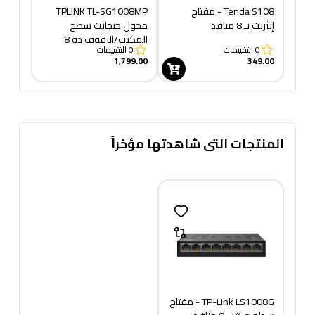
Tenda S108 - مفتاح
TPLINK TL-SG1008MP
إيثرنت بـ 8 منافذ
محول جيجابت سطح
المكتب/الرفوف ذو 8
0
التقييمات
0
التقييمات
منافذ مع 8 منافذ PoE
1,799.00
349.00
المنتجات التى شاهدتها مؤخراً
TP-Link LS1008G - مفتاح