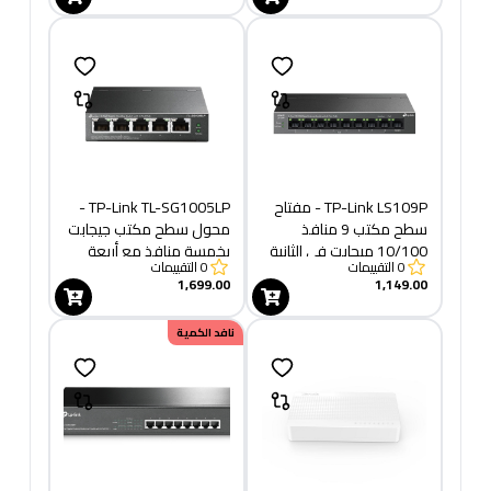
TP-Link LS109P - مفتاح
TP-Link TL-SG1005LP -
سطح مكتب 9 منافذ
محول سطح مكتب جيجابت
10/100 ميجابت في الثانية
بخمسة منافذ مع أربعة
0
التقييمات
0
التقييمات
مع 8 منافذ PoE+
منافذ PoE+
1,699.00
1,149.00
نافد الكمية