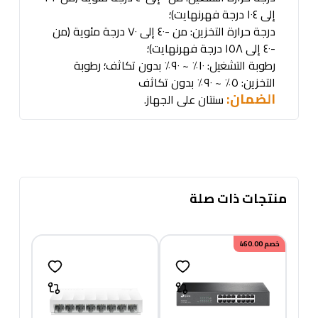
إلى ١٠٤ درجة فهرنهايت)؛
درجة حرارة التخزين: من -٤٠ إلى ٧٠ درجة مئوية (من
-٤٠ إلى ١٥٨ درجة فهرنهايت)؛
رطوبة التشغيل: ١٠٪ ~ ٩٠٪ بدون تكاثف؛ رطوبة
التخزين: ٥٪ ~ ٩٠٪ بدون تكاثف
الضمان:
سنتان على الجهاز
.
منتجات ذات صلة
خصم
460.00