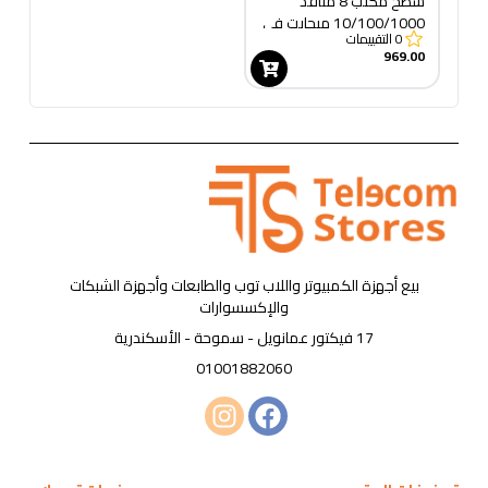
سطح مكتب 8 منافذ
10/100/1000 ميجابت في
0
التقييمات
الثانية
969.00
بيع أجهزة الكمبيوتر واللاب توب والطابعات وأجهزة الشبكات
والإكسسوارات
17 فيكتور عمانويل - سموحة - الأسكندرية
01001882060