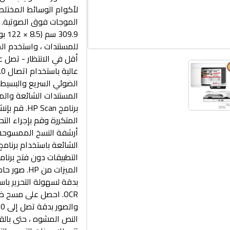
09.9
للمستندات ، واستخدم ال
أقل في الانتظار - تصل 
الضوئي السريع والبسيط
المستندات الشائعة وال
برنامج can
أرشفة النسخ الممسوحة ض
الميزات من
OCR. احصل على مسح
النص المشوه ، حتى بالق