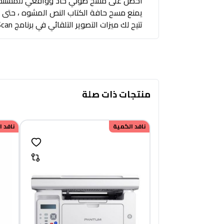
احصل على مسح ضوئي حاد وواقعي للمستندات والرسومات 
يمنع مسح حافة الكتاب النص المشوه ، حتى با
تتيح لك ميزات التصوير التلقائي في برنامج HP Scan المرفق تحسين الصور وحذف الصفحات الفارغة.
منتجات ذات صلة
نافد الكمية
نافد 