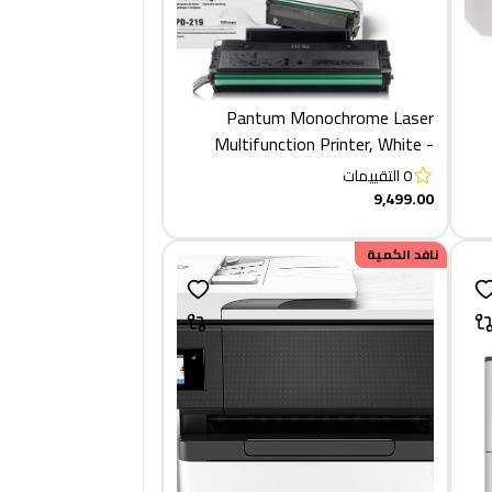
Pantum Monochrome Laser
Multifunction Printer, White -
M6559NW + TONER 219
0
التقييمات
9,499.00
خصم
نافد الكمية
649.95