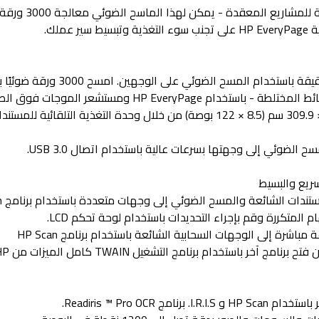
احصل على مسح ضوئ
HP Every ومستشعر الموجات فوق الصوتية.
امسح المستندات ضوئيًا بحجم يصل إلى 21.6 × 309.9 سم (8.5 × 122 بوصة) من خلال وح
الضوئي إلى وجهتها بسرعات عالية باستخدام اتصال USB 3.0.
ريع والبسيط
ات الشائعة والمسح الضوئي إلى وجهات متعددة باستخدام برنامج HP Scan.
لمتكررة وقم بإجراء التحديدات باستخدام لوحة تحكم LCD.
شرة إلى الوجهات السحابية الشائعة باستخدام برنامج HP Scan
ر باستخدام برنامج التشغيل TWAIN كامل الميزات من HP.
Readiris ™ Pro OCR.