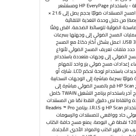
لأكوام الوسائط المختلطة - باستخدام HP EveryPage ومستشعر
الموجات فوق الصوتية. امسح المستندات ضوئيًا بحجم يصل إلى 21.6 ×
3 سم (8.5 × 122 بوصة) من خلال وحدة التغذية التلقائية
ماسحة الضوئية للوسائط الضخمة. اقض وقتًا
عمليات المسح الضوئي إلى وجهتها بسرعات
عالية باستخدام اتصال USB 3.0. اعمل بشكل أكثر ذكاءً مع المسح
 حدد ملفات تعريف المسح الضوئي لأنواع
مسح الضوئي إلى وجهات متعددة باستخدام
HP S. قم بإنشاء إعدادات مسح ضوئي بزر واحد للمهام
المتكررة وقم بإجراء التحديدات باستخدام لوحة تحكم LCD. شارك أو
وئيًا بسرعة مباشرة إلى الوجهات السحابية
الشائعة باستخدام برنامج HP Scan قم بالمسح الضوئي مباشرة إلى
التطبيقات دون فتح برنامج آخر باستخدام برنامج التشغيل TWAIN كامل
 HP. صور حادة والتقاط نص دقيق التقط نصًا من المستندات
بدقة لسهولة التحرير باستخدام HP Scan و I.R.I.S. برنامج Readiris ™ Pro
 ضوئي حاد وواقعي للمستندات والرسومات
والصور بدقة تصل إلى 1200 نقطة في البوصة. يمنع مسح حافة الكتاب
رب من ظهر الكتب والمواد الأخرى المُجلدة.