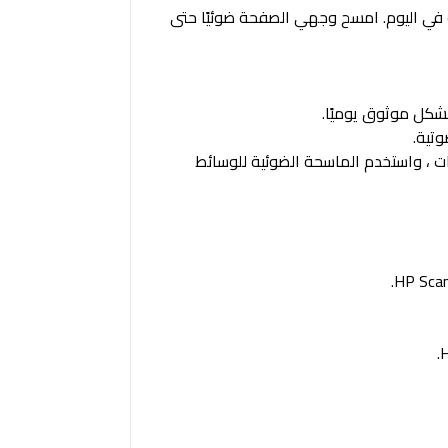
ي موثوق وعالي السرعة للمشاريع المعقدة - يمكن لهذا الماسح الضوئي معالجة 3000 ورقة في اليوم. امسح وجهي الصفحة ضوئيًا حتى
دة التغذية التلقائية للمستندات ، واستخدم الماسحة الضوئية للوسائط