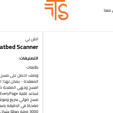
معنا
اتش بي
latbed Scanner
التصنيفات
:
طابعات
وصف: احصل على مسح ضو
صفحة) في الدقيقة باست
3000 ورقة ضوئيًا ب