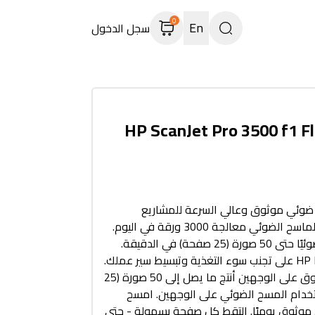
0
En
سجل الدخول
HP ScanJet Pro 3500 f1 F
ئي موثوق وعالي السرعة للمشاريع
المعقدة - يمكن لهذا الماسح الضوئي معالجة 3000 ورقة في اليوم.
امسح وجهي الصفحة ضوئيًا حتى 50 صورة (25 صفحة) في الدقيقة.
تساعد تقنية HP EveryPage على تجنب سوء التغذية وتبسيط سير عملك.
مسح ضوئي سريع وموثوق على الوجهين أنتج ما يصل إلى 50 صورة (25
خدام المسح الضوئي على الوجهين. امسح
شكل موثوق يوميًا. التقط كل صفحة بسهولة - حتى