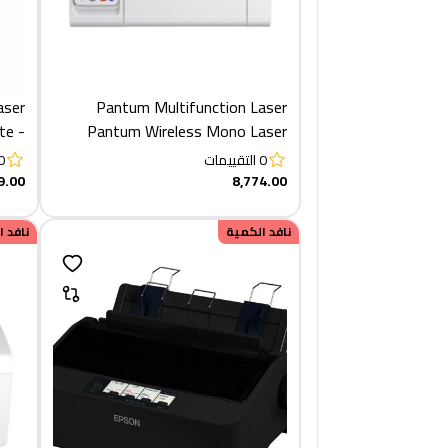
aser
Pantum Multifunction Laser
te -
Pantum Wireless Mono Laser
ADW
Multifunction Printer, White -
0
التقييمات
0
M6509NW +TONER 219
9.00
8,774.00
نافد الكمية
نافد 