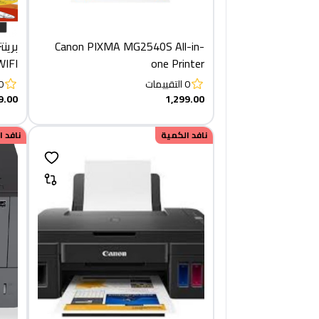
Canon PIXMA MG2540S All-in-
WIFI
one Printer
onal
0
التقييمات
0
9.00
1,299.00
نافد الكمية
نافد 