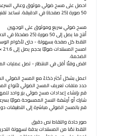
50 صورة (25 صفحة) في الدقيقة. تساعد تقنية HP EveryPage على تجنب سوء التغذية وتبسيط سير عملك.
مسح ضوئي سريع وموثوق على الوجهين
أنتج ما يصل إلى 50 صورة (25 صفحة) في الدقيقة باستخدام المسح الضوئي على الوجهين. امسح 3000 ورقة ضوئيًا بشكل موثوق يوميًا.
التقط كل صفحة بسهولة - حتى لأكوام الوسائط المختلطة - باستخدام Page
الضخمة.
اقض وقتًا أقل في الانتظار - تصل عمليات المسح 
اعمل بشكل أكثر ذكاءً مع المسح الضوئي الس
حدد ملفات تعريف المسح الضوئي لأنواع المستند
قم بإنشاء إعدادات مسح ضوئي بزر واحد للمهام ا
شارك أو أرشفة النسخ الممسوحة ضوئيًا بسرعة مبا
قم بالمسح الضوئي مباشرة إلى التطبيقات دون فتح برنامج آخ
صور حادة والتقاط نص دقيق
التقط نصًا من المستندات بدقة لسهولة التحرير باستخدام HP Scan و I.R.I.S. برنامج 