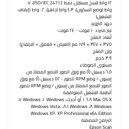
١٢ واط (نسخ مستقل، نمط ISO/IEC 24712)، ٠.٧
واط (وضع السكون)، ٤.٣ واط (جاهز)، ٠.٢ واط (إيقاف
التشغيل)
جهد التزويد
تيار متردد ١٠٠ فولت - ٢٤٠ فولت
أبعاد المنتج
٣٧٥ × ٣٤٧ × ١٧٩ مم (العرض × العمق × الارتفاع)
وزن المنتج
٣.٩ كجم
مستوى الضوضاء
٦.٥ ديسيبل (أ) مع ورق الصور اللامع الممتاز من
إبسون / وضع RPM للصور - ٥٢ ديسيبل (أ) مع ورق
الصور اللامع الممتاز من إبسون / وضع RPM للصور
أنظمة التشغيل المتوافقة
Mac OS X ١٠.٦.٨ أو أحدث، Windows ١٠، Windows ٧،
Windows ٨، Windows ٨.١، Windows Vista،
Windows XP، XP Professional x64 Edition
البرامج المضمنة
Epson Scan