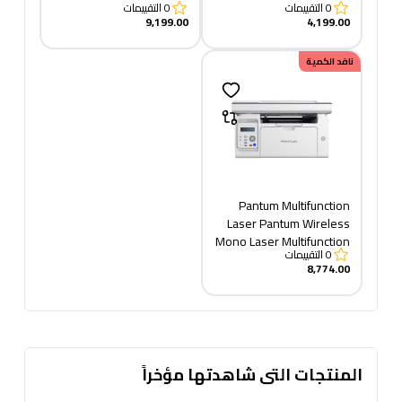
0
التقييمات
0
التقييمات
9,199.00
4,199.00
نافد الكمية
Pantum Multifunction
Laser Pantum Wireless
Mono Laser Multifunction
0
التقييمات
Printer, White -
8,774.00
M6509NW +TONER 219
copy
المنتجات التى شاهدتها مؤخراً