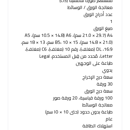
مستشعر صورة تلامسية (CIS)
معالجة الورق / الوسائط
عدد أدراج الورق
1
صيغ الورق
A4 (21.0 × 29.7 سم)، A6 (10.5 × 14.8 سم)، A5
(14.8 × 21.0 سم)، B5، 10 × 15 سم، 13 × 18 سم،
16:9، DL (مغلف)، رقم 10 (مغلف)، C6 (مغلف)،
Letter، مُحدد من قِبل المستخدم، Legal
طباعة على الوجهين
يدوي
سعة درج الإخراج
30 ورقة
سعة درج الورق
100 ورقة قياسية، 20 ورقة صور
معالجة الوسائط
طباعة بدون حدود (حتى 10 × ١٥ سم)
عام
استهلاك الطاقة