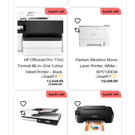
نافد الكمية
خصم
نافد الكمية
649.95
HP OfficeJet Pro 7740
Pantum Wireless Mono
Format All-in-One Colour
Laser Printer, White -
Inkjet Printer - Black,
BP5100DW
0
التقييمات
0
التقييمات
White
12,349.05
10,499.00
12,999.00
نافد الكمية
نافد الكمية