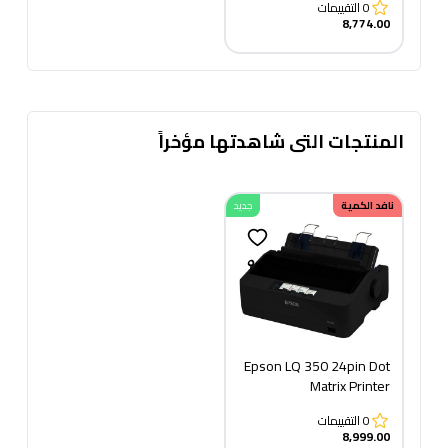
0
التقييمات
Printer, White -
8,774.00
M6509NW +TONER 219
copy
المنتجات التى شاهدتها مؤخراً
نافد الكمية
جديد
Epson LQ 350 24pin Dot
Matrix Printer
0
التقييمات
8,999.00