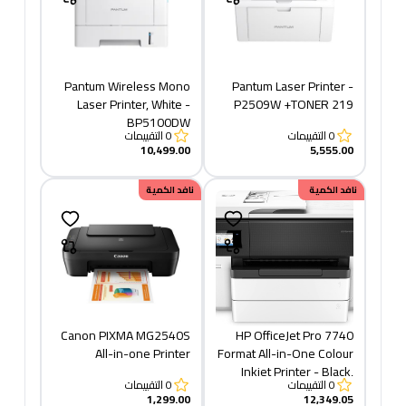
Pantum Wireless Mono
Pantum Laser Printer -
Laser Printer, White -
P2509W +TONER 219
BP5100DW
0
التقييمات
0
التقييمات
10,499.00
5,555.00
خصم
نافد الكمية
649.95
نافد الكمية
Canon PIXMA MG2540S
HP OfficeJet Pro 7740
All-in-one Printer
Format All-in-One Colour
Inkjet Printer - Black,
0
التقييمات
0
التقييمات
White
1,299.00
12,349.05