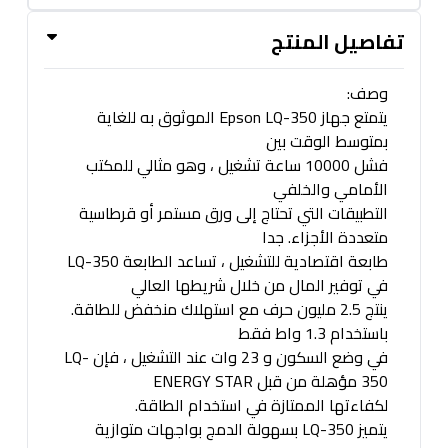
تفاصيل المنتج
وصف:
يتمتع جهاز Epson LQ-350 الموثوق به للغاية
بمتوسط الوقت بين
فشل 10000 ساعة تشغيل ، وهو مثالي للمكتب
الأمامي والخلفي
التطبيقات التي تحتاج إلى ورق مستمر أو قرطاسية
متعددة الأجزاء. جدا
طابعة اقتصادية للتشغيل ، تساعد الطابعة LQ-350
في توفير المال من خلال شريطها العالي
ينتج 2.5 مليون حرف مع استهلاك منخفض للطاقة.
باستخدام 1.3 واط فقط
في وضع السكون و 23 وات عند التشغيل ، فإن LQ-
350 مؤهلة من قبل ENERGY STAR
لكفاءتها الممتازة في استخدام الطاقة.
يتميز LQ-350 بسهولة الدمج بواجهات متوازية