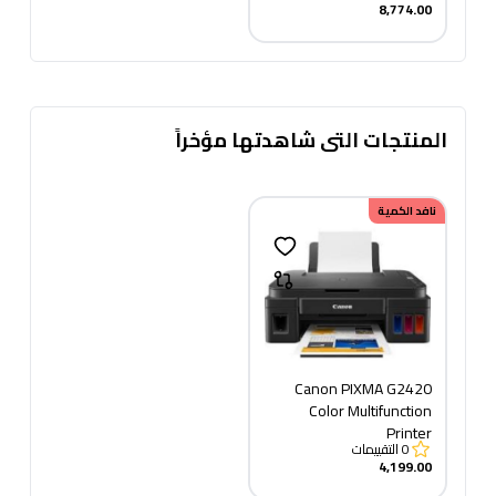
8,774.00
M6509NW +TONER 219
copy
المنتجات التى شاهدتها مؤخراً
نافد الكمية
Canon PIXMA G2420
Color​ Multifunction
Printer
0
التقييمات
4,199.00