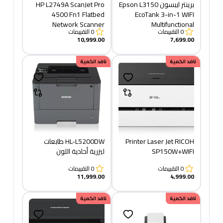
برينتر ايبسون Epson L3150
HP L2749A ScanJet Pro
4500 Fn1 Flatbed
EcoTank 3-in-1 WIFI
Network Scanner
Multifunctional
0
التقييمات
0
التقييمات
10,999.00
7,699.00
نافد الكمية
نافد الكمية
Printer Laser Jet RICOH
HL-L5200DW طابعات
SP150W+WIFI
ليزرية أحادية اللون
0
التقييمات
0
التقييمات
11,999.00
4,999.00
نافد الكمية
نافد الكمية