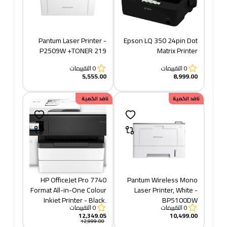
Pantum Laser Printer -
Epson LQ 350 24pin Dot
P2509W +TONER 219
Matrix Printer
0
التقييمات
0
التقييمات
5,555.00
8,999.00
نافد الكمية
خصم
نافد الكمية
649.95
HP OfficeJet Pro 7740
Pantum Wireless Mono
Format All-in-One Colour
Laser Printer, White -
Inkjet Printer - Black,
BP5100DW
0
التقييمات
0
التقييمات
White
12,349.05
10,499.00
12,999.00