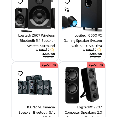
PC/PS4/Xbox/TV/Smartphone/Tablet/Music
Player, Black
Logitech Z607 Wireless
Logitech G560 PC
Bluetooth 5.1 Speaker
Gaming Speaker System
System, Surround
with 7.1 DTS:X Ultra
0
التقييمات
0
التقييمات
Sound, 160 Watts Peak
Surround Sound, Game
3,599.00
2,999.00
Power, Booming Bass,
based LIGHTSYNC RGB,
4,999.00
3,499.00
3.5 mm Audio & RCA
Two Speakers and
نافد الكمية
نافد الكمية
Inputs, USB, SD-Card,
Subwoofer, Immersive
PC/TV/Smartphone/Tablet/Music
Gaming Experience -
Player, Black
Black
ICONZ Multimedia
Logitech® Z207
Speaker, Bluetooth 5.1,
Computer Speakers 2.0