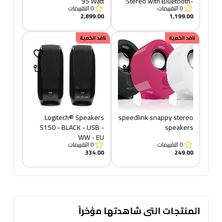
95 Watt
Stereo with Bluetooth-
0
التقييمات
0
التقييمات
BLACK
2,899.00
1,199.00
نافد الكمية
نافد الكمية
Logitech® Speakers
speedlink snappy stereo
S150 - BLACK - USB -
speakers
WW - EU
0
التقييمات
0
التقييمات
334.00
249.00
المنتجات التى شاهدتها مؤخراً