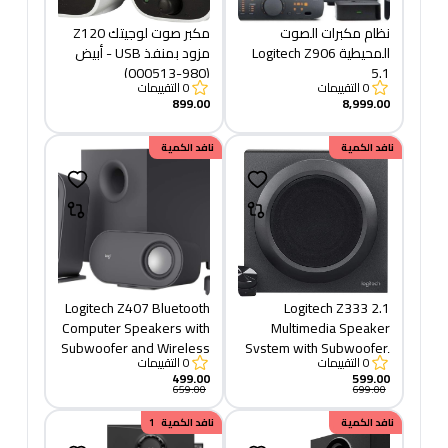
نظام مكبرات الصوت
مكبر صوت لوجيتك Z120
المحيطية Logitech Z906
مزود بمنفذ USB - أبيض
(980-000513)
5.1
0
التقييمات
0
التقييمات
899.00
8,999.00
خصم
نافد الكمية
100.00
خصم
نافد الكمية
160.00
Logitech Z407 Bluetooth
Logitech Z333 2.1
Computer Speakers with
Multimedia Speaker
Subwoofer and Wireless
System with Subwoofer,
0
التقييمات
0
التقييمات
Control, Immersive
Rich Bold Sound, 80
499.00
599.00
Sound, Premium Audio
Watts Peak Power,
659.00
699.00
with Multiple Inputs, USB
Strong Bass, 3.5mm
خصم
نافد الكمية
500.00
خصم
نافد الكمية
1,400.00
Speakers - Black
Audio and RCA Inputs,