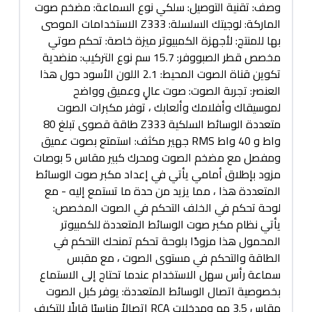
وصف: تقنية التوصيل: سلكي نوع السماعة: مضخم صوت
الماركة: لوجيتك السلسلة: Z333 الاستخدامات الموصى
بها للمنتج: لأجهزة الكمبيوتر ميزة خاصة: تحكم صوتي
مخصص قطر الصبووفر: 15.7 سم نوع التركيب: منضدية
تكوين قناة الصوت المحيط: 2.1 اللون الأسود حول هذا
العنصر: تجربة الصوت: صوت عالٍ وعميق وواضح
لموسيقاك وأفلامك وألعابك ، توفر مكبرات الصوت
متعددة الوسائط السلكية Z333 طاقة قصوى تبلغ 80
واط و 40 واط RMS جهير مكثف: استمتع بصوت عميق
ومفصل مع مضخم الصوت ومحرك كبير مقاس 5 بوصات
مزود بإطلاق أمامي يأتي في إعداد مكبر صوت الوسائط
المتعددة هذا ، مما يزيد من حدة ما تستمع إليه - مع
لوحة تحكم في الخلف التحكم في الصوت المخصص:
يأتي نظام مكبر صوت الوسائط المتعددة للكمبيوتر
المحمول هذا مزودًا بلوحة تحكم تمنحك التحكم في
الطاقة والتحكم في مستوى الصوت ، مع مقبس
سماعة رأس سهل الاستخدام عندما تحتاج إلى الاستماع
بخصوصية اتصال الوسائط المتعددة: يوفر كبل الصوت
مقاس 3.5 مم ومدخلات RCA اتصالاً مناسبًا قابلًا للتكيف