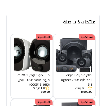
منتجات ذات صلة
نافد الكمية
نافد الكمية
نظام مكبرات الصوت
مكبر صوت لوجيتك Z120
المحيطية Logitech Z906
مزود بمنفذ USB - أبيض
(980-000513)
5.1
0
التقييمات
0
التقييمات
899.00
8,999.00
خصم
نافد الكمية
160.00
خصم
نافد الكمية
500.00