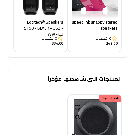
Logitech® Speakers
speedlink snappy stereo
S150 - BLACK - USB -
speakers
WW - EU
0
التقييمات
0
التقييمات
334.00
249.00
المنتجات التى شاهدتها مؤخراً
خصم
نافد الكمية
100.00