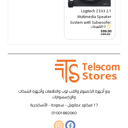
Logitech Z333 2.1
Multimedia Speaker
System with Subwoofer,
0
التقييمات
Rich Bold Sound, 80
599.00
Watts Peak Power,
699.00
Strong Bass, 3.5mm
Audio and RCA Inputs,
PC/PS4/Xbox/TV/Smartphone/Tablet/Music
Player, Black
بيع أجهزة الكمبيوتر واللاب توب والطابعات وأجهزة الشبكات
والإكسسوارات
17 فيكتور عمانويل - سموحة - الأسكندرية
01001882060