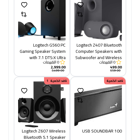
Logitech G560 PC
Logitech Z407 Bluetooth
Gaming Speaker System
Computer Speakers with
with 7.1 DTS:X Ultra
Subwoofer and Wireless
0
التقييمات
0
التقييمات
Surround Sound, Game
Control, Immersive
2,999.00
499.00
based LIGHTSYNC RGB,
Sound, Premium Audio
3,499.00
659.00
Two Speakers and
with Multiple Inputs, USB
نافد الكمية
خصم
نافد الكمية
1,400.00
Subwoofer, Immersive
Speakers - Black
Gaming Experience -
Black
Logitech Z607 Wireless
USB SOUNDBAR 100
Bluetooth 5.1 Speaker