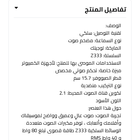
تفاصيل المنتج
الوصف:
تقنية التوصيل: سلكي
نوع السماعة: مضخم صوت
الماركة: لوجيتك
السلسلة: Z333
الاستخدامات الموصى بها للمنتج: لأجهزة الكمبيوتر
ميزة خاصة: تحكم صوتي مخصص
قطر الصبووفر: 15.7 سم
نوع التركيب: منضدية
تكوين قناة الصوت المحيط: 2.1
اللون الأسود
حول هذا العنصر:
تجربة الصوت: صوت عالٍ وعميق وواضح لموسيقاك
وأفلامك وألعابك ، توفر مكبرات الصوت متعددة
الوسائط السلكية Z333 طاقة قصوى تبلغ 80 واط
و 40 واط RMS