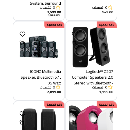
System, Surround
0
التقييمات
0
التقييمات
Sound, 160 Watts Peak
3,599.00
549.00
Power, Booming Bass,
4,999.00
3.5 mm Audio & RCA
نافد الكمية
نافد الكمية
Inputs, USB, SD-Card,
PC/TV/Smartphone/Tablet/Music
Player, Black
ICONZ Multimedia
Logitech® Z207
Speaker, Bluetooth 5.1,
Computer Speakers 2.0
95 Watt
Stereo with Bluetooth-
0
التقييمات
0
التقييمات
BLACK
2,899.00
1,199.00
نافد الكمية
نافد الكمية