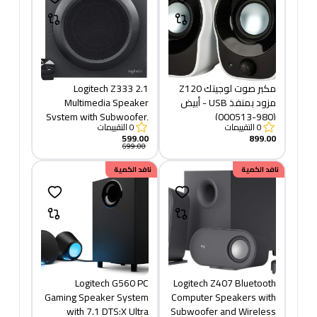
مكبر صوت لوجيتك Z120
Logitech Z333 2.1
مزود بمنفذ USB - أبيض
Multimedia Speaker
System with Subwoofer,
(980-000513)
0
التقييمات
0
التقييمات
Rich Bold Sound, 80
599.00
899.00
Watts Peak Power,
699.00
Strong Bass, 3.5mm
خصم
نافد الكمية
160.00
خصم
نافد الكمية
500.00
Audio and RCA Inputs,
Xbox/TV/Smartphone/Tablet/Music
Player, Black
Logitech G560 PC
Logitech Z407 Bluetooth
Gaming Speaker System
Computer Speakers with
with 7.1 DTS:X Ultra
Subwoofer and Wireless