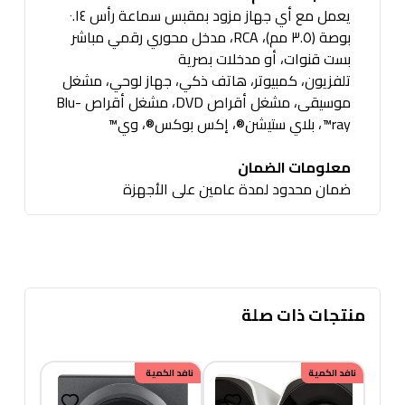
يعمل مع أي جهاز مزود بمقبس سماعة رأس ٠.١٤
بوصة (٣.٥ مم)، RCA، مدخل محوري رقمي مباشر
بست قنوات، أو مدخلات بصرية
تلفزيون، كمبيوتر، هاتف ذكي، جهاز لوحي، مشغل
موسيقى، مشغل أقراص DVD، مشغل أقراص Blu-
ray™، بلاي ستيشن®، إكس بوكس®، وي™
معلومات الضمان
ضمان محدود لمدة عامين على الأجهزة
منتجات ذات صلة
نافد الكمية
خصم
نافد الكمية
100.00