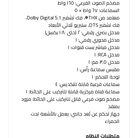
مضخم الصوت الفرعي: ١٦٥ واط
السماعات: ٦٧ واط × ٥
معتمد من THX®، فك تشفير Dolby Digital 5.1،
فك تشفير DTS، ستيريو ثلاثي الأبعاد
مدخل بصري رقمي: ٢ (حتى ١٠٨٠ بكسل)
مدخل محوري رقمي: ١
مدخل مباشر بست قنوات: ١
مدخل RCA: ١
مدخل ٣.٥ مم: ١
مقبس سماعة رأس: ١
لوحة التحكم: ١
سماعات فرعية قابلة للتكديس: ٤
سماعة قناة مركزية قابلة للتركيب على الحائط: ١
مضخم صوت فرعي قابل للتركيب على الحائط: مزود
بمنفذ
جهاز تحكم عن بُعد جانبي: يعمل بالأشعة تحت
الحمراء
متطلبات النظام