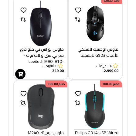
نافد الكمية
ماوس لوجيتيك لاسلكي
ماوس يو اس بي متوافق
للألعاب G903 لايتسبيد
مع بي سي و لاب توب -
Logitech M90 (910-
0
التقييمات
0
التقييمات
001793)
249.00
2,999.00
خصم
100.00
خصم
300.00
Philips G314 USB Wired
ماوس لوجيتك M240