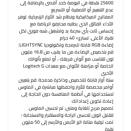
25600 نقطة في البوصة كحد أقصى بالإضافة إلى
عدم التنعيم أو التصفية أو التسريع
المفاتيح الميكانيكية ونظام شد الأزرار الزنبركية: توفر
الأداء الفائق الذي يطلبه محترفو الرياضة مع
إحساس ثابت بأي سرعة يد وتشغيل شبه فوري لكل
نقرة. الأعلى. تسارع> 40 جرام
إضاءة RGB قابلة للبرمجة وتكنولوجيا LIGHTSYNC:
قم بتخصيص الإضاءة من ما يقرب من 16.8 مليون
لون لتتناسب مع ألوان فريقك ، أو تمتع بألوانك
الخاصة أو مزامنة الألوان مع معدات Logitech G
الأخرى
ستة أزرار قابلة للتخصيص وذاكرة مدمجة: قم بتعيين
أوامر مخصصة للأزرار واحفظها مباشرة في الماوس
لاستخدامها في أنظمة المنافسة دون الحاجة إلى
إعادة تكوين إعداداتك
تصميم مريح للغاية ومتين: تم تحسين الماوس
لتقليل الوزن لتحسين الراحة والاستقرار والاستجابة ؛
تمت ترقية متانة الزر الأيمن والأيسر إلى 50 مليون
نقرة