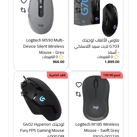
ماوس الألعاب لوجيتك
Logitech M590 Multi-
G703 لايت سبيد اللاسلكي
Device Silent Wireless
- أسود
Mouse - Grey
0
التقييمات
0
التقييمات
966.00
1,899.00
خصم
100.00
نافد الكمية
Logitech M185 Wireless
لوجيتك G402 Hyperion
Fury FPS Gaming Mouse
Mouse - Swift Grey
4000 DPI
(910-002235)