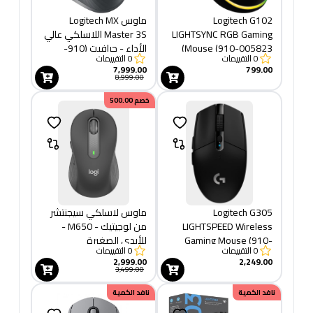
Logitech G102
ماوس Logitech MX
LIGHTSYNC RGB Gaming
Master 3S اللاسلكي عالي
Mouse (910-005823)
الأداء - جرافيت (910-
0
التقييمات
0
التقييمات
006559)
7,999.00
799.00
8,999.00
خصم
500.00
Logitech G305
ماوس لاسلكي سيجنتشر
LIGHTSPEED Wireless
من لوجيتيك - M650 -
Gaming Mouse (910-
للأيدي الصغيرة
0
التقييمات
0
التقييمات
005283)
والمتوسطة الحجم، بطارية
2,999.00
2,249.00
تدوم لعامين، نقرات صامتة،
3,499.00
ازرار جانبية قابلة للتخصيص،
نافد الكمية
نافد الكمية
بلوتوث - بلون جرافيتي