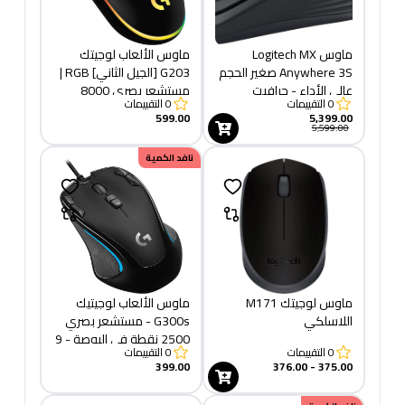
ماوس Logitech MX
ماوس الألعاب لوجيتك
Anywhere 3S صغير الحجم
G203 [الجيل الثاني] RGB |
عالي الأداء - جرافيت
مستشعر بصري 8000
0
التقييمات
0
التقييمات
نقطة في البوصة | 6 أزرار
599.00
5,399.00
قابلة للبرمجة
5,599.00
نافد الكمية
ماوس لوجيتك M171
ماوس الألعاب لوجيتيك
اللاسلكي
G300s - مستشعر بصري
2500 نقطة في البوصة - 9
0
التقييمات
0
التقييمات
أزرار قابلة للبرمجة
399.00
375.00 - 376.00