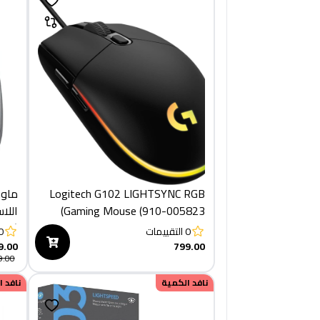
Logitech G102 LIGHTSYNC RGB
Gaming Mouse (910-005823)
اللا
(910-006559)
0
التقييمات
0
9.00
799.00
9.00
نافد الكمية
نافد 