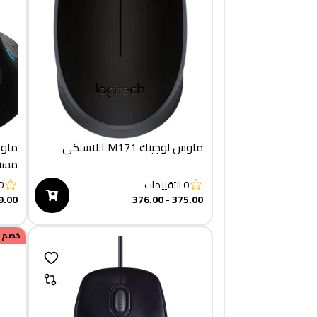
ماوس لوجيتك M171 اللاسلكي
البوصة - 9 أز
0
التقييمات
0
9.00
375.00 - 376.00
خصم