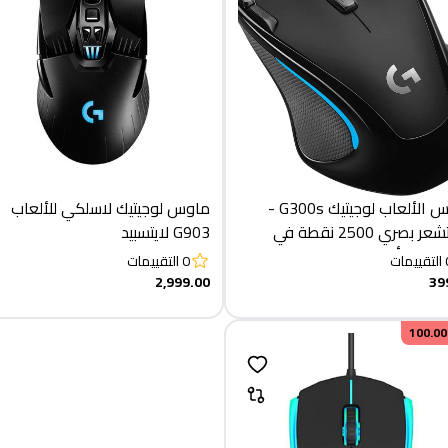
ماوس الألعاب لوجيتيك G300s -
ماوس لوجيتيك لاسلكي للألعاب
مستشعر بصري 2500 نقطة في
G903 لايتسبيد
رار قابلة للبرمجة
التقييمات
0
التقييمات
2,999.00
39
100.00