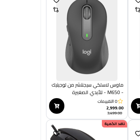
ماوس لاسلكي سيجنتشر من لوجيتيك
- M650 - للأيدي الصغيرة
والمتوسطة الحجم، بطارية تدوم
0
التقييمات
لعامين، نقرات صامتة، ازرار جانبية
2,999.00
3,499.00
قابلة للتخصيص، بلوتوث - بلون
جرافيتي
نافد الكمية