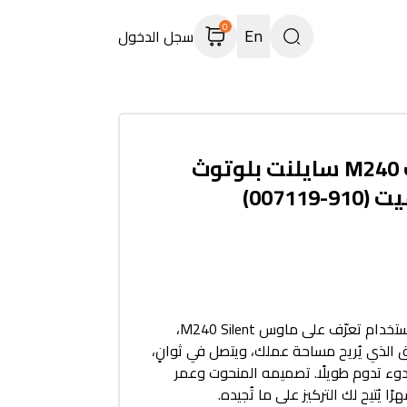
0
En
سجل الدخول
ماوس لوجيتك M240 سايلنت بلوتوث
00711)
صامت، مريح، وسهل الاستخدام تعرّف على ماوس M240 Silent،
الذي يُريح مساحة عملك، ويتصل في ثوانٍ،
هدوء تدوم طويلًا. تصميمه المنحوت وعمر