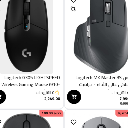
ماوس Logitech MX Master 3S
Logitech G305 LIGHTSPEED
سلكي عالي الأداء - جرافيت
Wireless Gaming Mouse (910-
005283)
التقييمات
0
التقييمات
2,249.00
7,99
8,99
الكمية
خصم
100.00