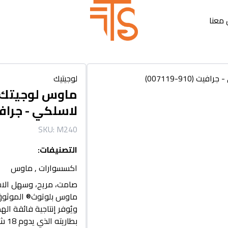
معنا
لوجيتيك
لاسلكي - جرافيت (910-9
SKU:
M240
التصنيفات
:
اكسسوارات
,
ماوس
ماوس بلوتوث® الموثوق 
ويُوفر إنتاجية فائقة ال
بطاريته الذي يدوم 18 شهرًا يُتيح لك التركيز على ما تُجيده.