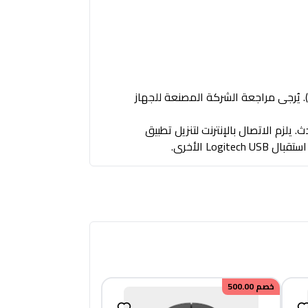
جهزة الكمبيوتر أو الأجهزة المحمولة المزودة بتقنية بلوتوث والتي تدعم أجهزة الماوس الخارجية (ملف تعريف HID). يُرجى مراجعة الشركة المصنعة للجهاز
أحدث، macOS 11 أو أحدث، iPadOS 14 أو أحدث، ChromeOS™، Linux®، Android™ 9.0 أو أحدث. يلزم الاتصال بالإنترنت لتنزيل تطبيق
خصم
500.00