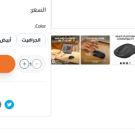
السعر
:
:
Color
الجرافيت
أبيض
1