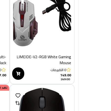
lti-
LIMEIDE-V2-RGB White Gaming
lack
Mouse
0
التقييمات
0
7.00
149.00
249.00
نافد 