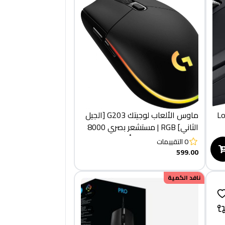
Lo
ماوس الألعاب لوجيتك G203 [الجيل
الثاني] RGB | مستشعر بصري 8000
نقطة في البوصة | 6 أزرار قابلة
0
التقييمات
للبرمجة
599.00
نافد الكمية