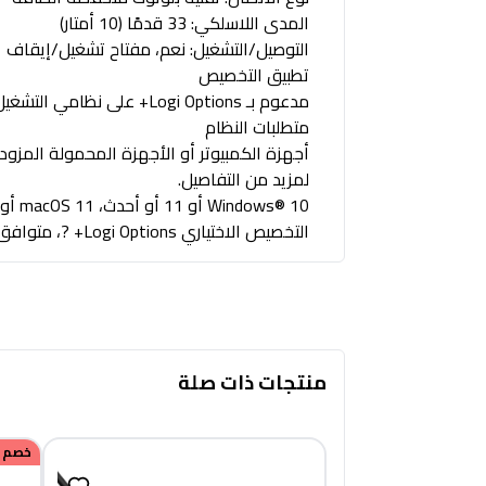
المدى اللاسلكي: 33 قدمًا (10 أمتار)
التوصيل/التشغيل: نعم، مفتاح تشغيل/إيقاف
تطبيق التخصيص
مدعوم بـ Logi Options+ على نظامي التشغيل Windows وmacOS
متطلبات النظام
لمزيد من التفاصيل.
التخصيص الاختياري Logi Options+ ?، متوافق مع جهاز استقبال Logi Bolt USB (غير مُضمن)، غير متوافق مع أجهزة استقبال Logitech USB الأخرى.
منتجات ذات صلة
خصم