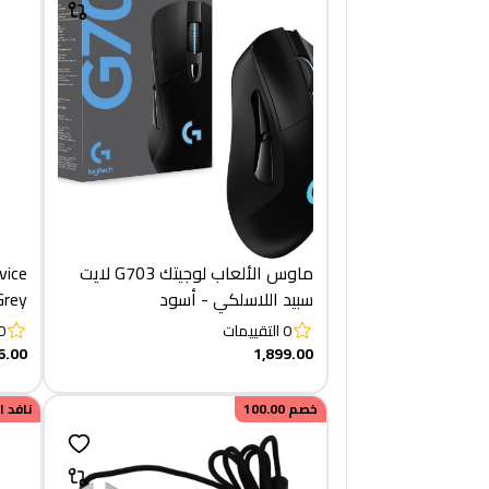
ماوس الألعاب لوجيتك G703 لايت
vice
سبيد اللاسلكي - أسود
Grey
0
التقييمات
0
6.00
1,899.00
خصم
100.00
نافد 