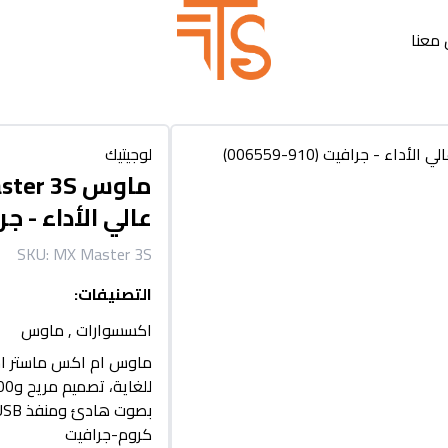
معنا
لوجيتيك
عالي الأداء - جرافيت (0
SKU:
MX Master 3S
التصنيفات
:
اكسسوارات
,
ماوس
كروم-جرافيت