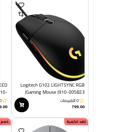
PEED
Logitech G102 LIGHTSYNC RGB
Gaming Mouse (910-005823)
283)
0
التقييمات
0
9.00
799.00
نافد الكمية
خصم