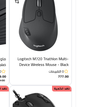
Logitech M720 Triathlon Multi-
Device Wireless Mouse - Black
صغير
0
التقييمات
0
9.00
777.00
9.00
نافد الكمية
نافد 