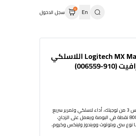
0
En
سجل الدخول
ماوس Logitech MX Master 3S اللاسلكي
91-006559)
ماوس ام اكس ماستر اس 3 من لوجيتك، أداء لاسلكي وتمرير سريع
للغاية، تصميم مريح و8000 نقطة في البوصة ويعمل على الزجاج،
بصوت هادئ ومنفذ USB نوع سي وبلوتوث وويندوز ولينكس وكروم،