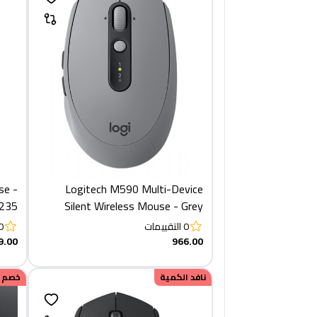
se -
Logitech M590 Multi-Device
002235)
Silent Wireless Mouse - Grey
0
التقييمات
0
9.00
966.00
نافد الكمية
خصم