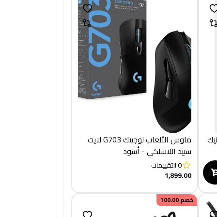
يك
ماوس الألعاب لوجيتك G703 لايت
سبيد اللاسلكي - أسود
0
التقييمات
1,899.00
خصم
100.00