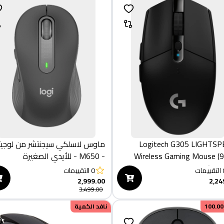
Logitech G305 LIGHTS
ماوس لاسلكي سيجنتشر من لوجيت
Wireless Gaming Mouse (910-
- M650 - للأيدي الصغيرة
005
والمتوسطة الحجم، بطارية تدوم
التقييمات
0
التقييمات
لعامين، نقرات صامتة، ازرار جانبية
2,999.00
2,24
3,499.00
قابلة للتخصيص، بلوتوث - بلون
جرافيتي
100.00
نافد الكمية