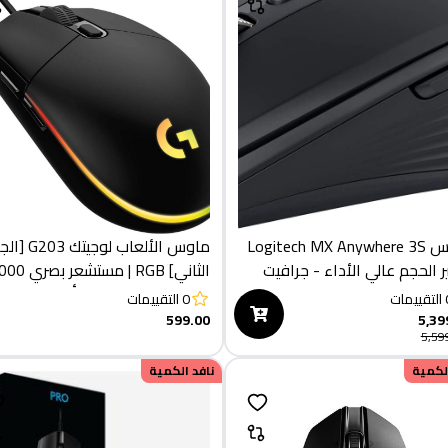
ماوس Logitech MX Anywhere 3S
ماوس الألعاب لوجيتك 3
 الحجم عالي الأداء - جرافيت
الثاني] RGB | مستشعر 
نقطة في البوصة | 6 أزرار قابلة
التقييمات
0
التقييمات
للبرمجة
599.00
5,39
5,59
الكمية
نافد الكمية