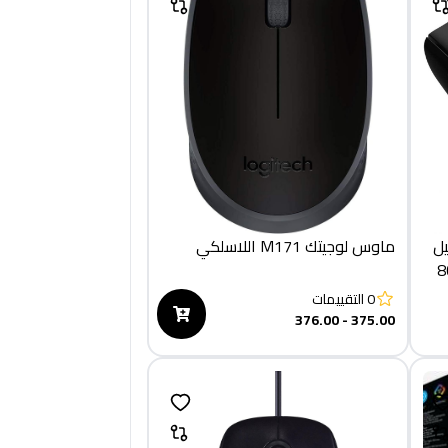
G20 [الجيل
ماوس لوجيتك M171 اللاسلكي
بصري 8000
0
التقييمات
375.00 - 376.00