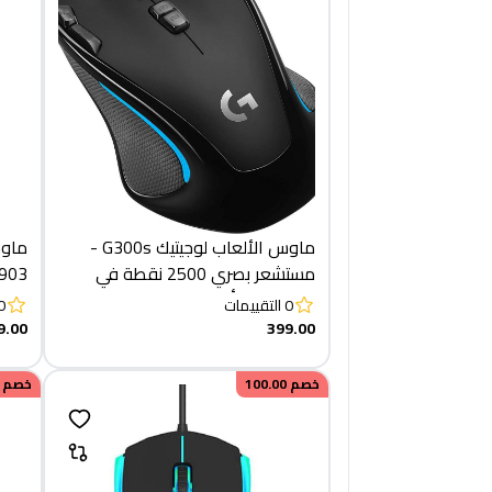
ماوس الألعاب لوجيتيك G300s -
ماوس
مستشعر بصري 2500 نقطة في
G903 لايت
البوصة - 9 أزرار قابلة للبرمجة
0
التقييمات
0
9.00
399.00
خصم
100.00
خصم