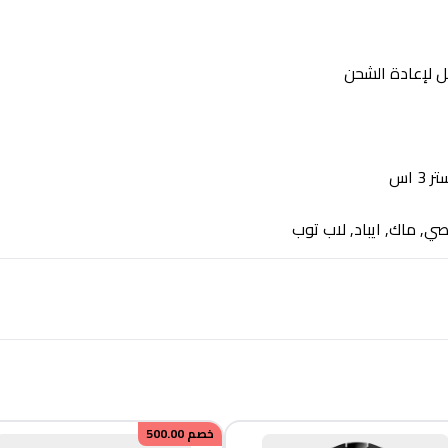
ل لإعادة الشحن
 اس
 ماك, ايباد, لاب توب
خصم
500.00