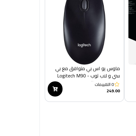
ماوس يو اس بي متوافق مع بي
سي و لاب توب - Logitech M90
(910-001793)
0
التقييمات
249.00