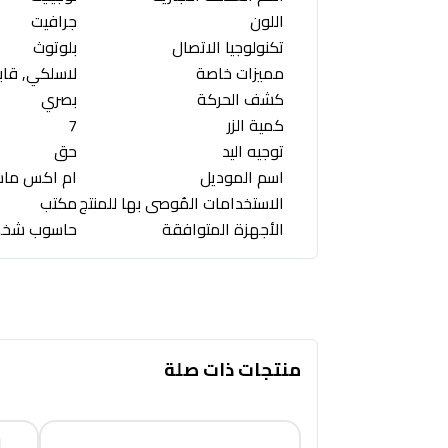
اللون
جرافيت
تكنولوجيا الاتصال
بلوتوث
مميزات خاصة
لاسلكي, قاب
كشف الحركة
بصري
كمية الزر
7
توجيه اليد
حق
اسم الموديل
ام اكس ماستر 3
الاستخدامات المُوصى بها للمنتج
مكتب
الأجهزة المتوافقة
حاسوب شخصي,
منتجات ذات صلة