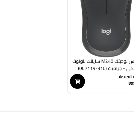
ماوس لوجيتك M240 سايلنت بلوتوث
 - جرافيت (910-007119)
التقييمات
89