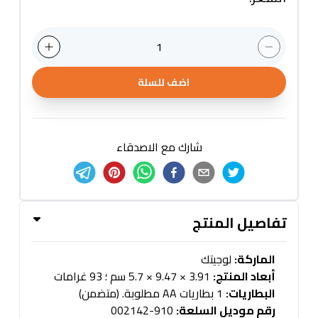
1
اضف للسلة
شارك مع الاصدقاء
تفاصيل المنتج
الماركة:
لوجيتك
أبعاد المنتج:
3.91 × 9.47 × 5.7 سم ؛ 93 غرامات
البطاريات:
1 بطاريات AA مطلوبة. (متضمن)
رقم موديل السلعة:
910-002142