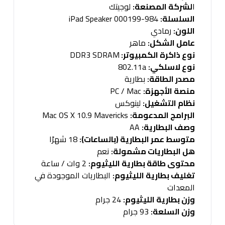
ا
لشركة المصنعة:
لوجيتك
السلسلة:
984-000199 iPad Speaker
اللون:
رمادي
عامل الشكل:
ماهر
نوع ذاكرة الكمبيوتر:
DDR3 SDRAM
نوع لاسلكي:
802.11a
مصدر الطاقة:
بطارية
منصة الأجهزة:
PC / Mac
نظام التشغيل:
لينوكس
البرامج المدعومة:
Mac OS X 10.9 Mavericks
وصف البطارية:
AA
متوسط عمر البطارية (بالساعات):
18 شهرًا
هل البطاريات مشمولة:
نعم
محتوى طاقة بطارية الليثيوم:
2 وات / ساعة
تغليف بطارية الليثيوم:
البطاريات الموجودة في
المعدات
وزن بطارية الليثيوم:
24 جرام
وزن السلعة:
93 جرام