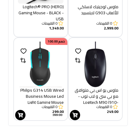
ماوس لوجيتيك لاسلكي
Logitech® PRO (HERO)
للألعاب G903 لايتسبيد
Gaming Mouse - BLACK -
USB
0
التقييمات
0
التقييمات
1,349.00
2,999.00
خصم
100.00
ماوس يو اس بي متوافق
Philips G314 USB Wired
مع بي سي و لاب توب -
Business Mouse Led
Light Gaming Mouse
Logitech M90 (910-
0
التقييمات
0
التقييمات
001793)
299.00
249.00
399.00