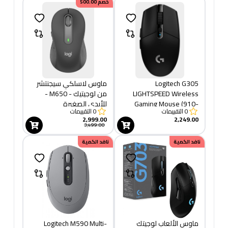
خصم
500.00
Logitech G305
ماوس لاسلكي سيجنتشر
LIGHTSPEED Wireless
من لوجيتيك - M650 -
Gaming Mouse (910-
للأيدي الصغيرة
0
التقييمات
0
التقييمات
005283)
والمتوسطة الحجم، بطارية
2,999.00
2,249.00
تدوم لعامين، نقرات صامتة،
3,499.00
ازرار جانبية قابلة للتخصيص،
نافد الكمية
نافد الكمية
بلوتوث - بلون جرافيتي
ماوس الألعاب لوجيتك
Logitech M590 Multi-