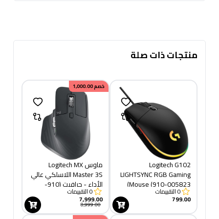
منتجات ذات صلة
خصم
1,000.00
Logitech G102
ماوس Logitech MX
LIGHTSYNC RGB Gaming
Master 3S اللاسلكي عالي
Mouse (910-005823)
الأداء - جرافيت (910-
0
التقييمات
0
التقييمات
006559)
7,999.00
799.00
8,999.00