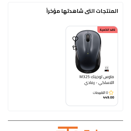
المنتجات التى شاهدتها مؤخراً
نافد الكمية
ماوس لوجيتك M325
اللاسلكي - رمادي
0
التقييمات
449.00