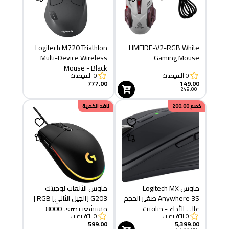
Logitech M720 Triathlon
LIMEIDE-V2-RGB White
Multi-Device Wireless
Gaming Mouse
Mouse - Black
0
التقييمات
0
التقييمات
777.00
149.00
249.00
خصم
200.00
نافد الكمية
ماوس Logitech MX
ماوس الألعاب لوجيتك
Anywhere 3S صغير الحجم
G203 [الجيل الثاني] RGB |
عالي الأداء - جرافيت
مستشعر بصري 8000
0
التقييمات
0
التقييمات
نقطة في البوصة | 6 أزرار
599.00
5,399.00