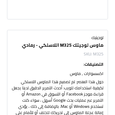
لوجيتيك
ماوس لوجيتك M325 اللاسلكي - رمادي
SKU:
M325
التصنيفات
:
اكسسوارات
,
ماوس
حول هذا العنصر: تم تصميم هذا الماوس اللاسلكي
لكيفية استخدامك للويب: أحدث التمرير الدقيق لدينا يجعل
قراءة موجز Facebook أو التسوق في Amazon أو
التمرير عبر عمليات بحث Google أسهل ، سواء كنت
تستخدم Windows أو Mac. بالإضافة إلى ذلك ، يؤدي
إمالة عجلة الماوس إلى تحريكك للخلف أو للأمام على