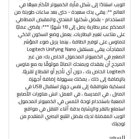
الويب استنادًا إلى شكل فأرة الكمبيوتر الأكثر مبيعًا في
العالم **: يبقي يدك سعيدة - حتى بعد ساعات طويلة من
الاستخدام - بفضل شكلها المنحني والمقبض المطاطي
المحكم عمر بطارية يصل إلى 18 شهرًا ***: يقضي عمليًا
على متاعب تغيير البطاريات. يعمل وضع السكون الذكي
للماوس على توفير الطاقة ، بينما يزيل ضوء المؤشر
المفاجآت يبقى مستقبل Logitech Unifying Nano
الصغير في الكمبيوتر المحمول الخاص بك: من غير
المرجح أن يفقدك ويمنحك اتصالاً موثوقًا به مع ماوس
Logitech الخاص بك ، دون أي تأخير أو انقطاع تقريبًا.
بالإضافة إلى ذلك ، يمكنك بسهولة إضافة أجهزة
لاسلكية متوافقة إلى نفس جهاز استقبال USB في
المنزل ، في المدرسة ، في العمل: انسَ مناورات الأصابع
الصعبة باستخدام لوحة اللمس في الكمبيوتر المحمول.
استمتع بالنقر والإشارة بدقة أثناء التنقل في مواقع
الويب المفضلة لديك بفضل التتبع البصري المتقدم من
لوجيتك
السعر
: