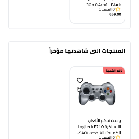
30 x 0.4cm) - Black
0
التقييمات
659.00
المنتجات التى شاهدتها مؤخراً
نافد الكمية
وحدة تحكم الألعاب
اللاسلكية Logitech F710
للكمبيوتر الشخصي (940-
0
التقييمات