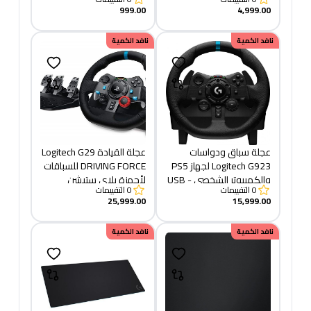
أسود (941-000130)
000100)
999.00
4,999.00
نافد الكمية
نافد الكمية
عجلة سباق ودواسات
عجلة القيادة Logitech G29
Logitech G923 لجهاز PS5
DRIVING FORCE للسباقات
والكمبيوتر الشخصي - USB
لأجهزة بلاي ستيشن
0
التقييمات
0
التقييمات
- قابس
والكمبيوتر الشخصي
25,999.00
15,999.00
نافد الكمية
نافد الكمية