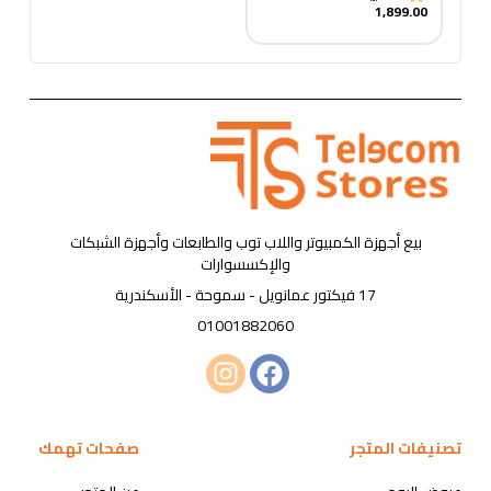
000142)
1,899.00
بيع أجهزة الكمبيوتر واللاب توب والطابعات وأجهزة الشبكات
والإكسسوارات
17 فيكتور عمانويل - سموحة - الأسكندرية
01001882060
تصنيفات المتجر
صفحات تهمك