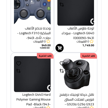
لوحة ماوس الألعاب
وحدة تحكم الألعاب
Logitech G640 - سوداء
السلكية Logitech F310 -
(943-000090)
رمادي/أزرق (940-
0
التقييمات
0
التقييمات
000138)
949.00
1,749.00
1,099.00
نافد الكمية
نافد الكمية
ناقل حركة لوجيتك درايفنج
Logitech G440 Hard
فورس لعجلات السباق
Polymer Gaming Mouse
G923 وG29 وG920 -
Pad -Black (943-
0
التقييمات
0
التقييمات