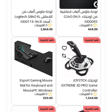
لوحة ماوس ألعاب قماشية
لوحة ماوس ألعاب من
من لوجيتك G240 (943-
القماش Logitech G840 XL
000095)
- أسود (943-000119)
0
التقييمات
0
التقييمات
2,849.00
649.00
نافد الكمية
نافد الكمية
لوجيتك JOYSTICK
Esport Gaming Mouse
Mat for Keyboard and
EXTREME 3D PRO Game
MousePC Windows
Controller
0
التقييمات
0
التقييمات
530.00
1,549.00
نافد الكمية
نافد الكمية