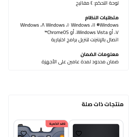
لوحة التحكم: ٤ مفاتيح
متطلبات النظام
Windows® ١١، Windows ١٠، Windows ٨، Windows
٧، أو Windows Vista، أو ChromeOS™
اتصال بالإنترنت لتنزيل برامج اختيارية
معلومات الضمان
ضمان محدود لمدة عامين على الأجهزة
منتجات ذات صلة
خصم
نافد الكمية
150.00