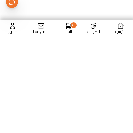
0
الرئيسية
التصنيفات
السلة
تواصل معنا
حسابي
بيع أجهزة الكمبيوتر واللاب توب والطابعات وأجهزة الشبكات
والإكسسوارات
17 فيكتور عمانويل - سموحة - الأسكندرية
01001882060