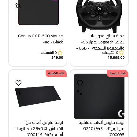
عجلة سباق ودواسات
Genius GX P-500 Mouse
Logitech G923 لجهاز PS5
Pad - Black
والكمبيوتر الشخصي - USB -
0
التقييمات
0
التقييمات
قابس
549.00
15,999.00
نافد الكمية
نافد الكمية
لوحة ماوس ألعاب قماشية
لوحة ماوس ألعاب من
من لوجيتك G240 (943-
القماش Logitech G840 XL -
000095)
أسود (943-000119)