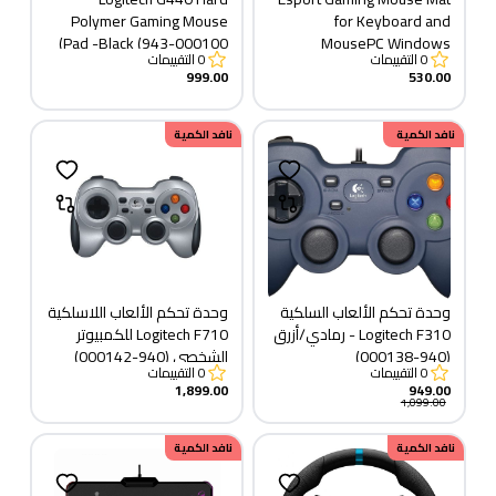
Polymer Gaming Mouse
for Keyboard and
Pad -Black (943-000100)
MousePC Windows
0
التقييمات
0
التقييمات
999.00
530.00
خصم
نافد الكمية
150.00
نافد الكمية
وحدة تحكم الألعاب السلكية
وحدة تحكم الألعاب اللاسلكية
Logitech F310 - رمادي/أزرق
Logitech F710 للكمبيوتر
(940-000138)
الشخصي (940-000142)
0
التقييمات
0
التقييمات
1,899.00
949.00
1,099.00
نافد الكمية
نافد الكمية