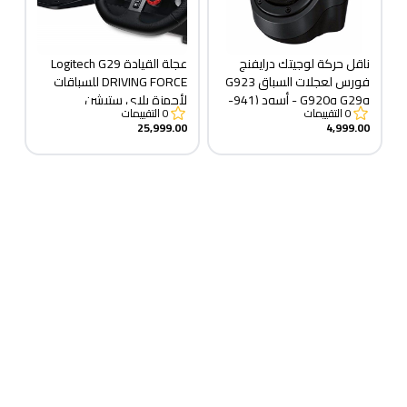
ناقل حركة لوجيتك درايفنج
عجلة القيادة Logitech G29
فورس لعجلات السباق G923
DRIVING FORCE للسباقات
وG29 وG920 - أسود (941-
لأجهزة بلاي ستيشن
0
التقييمات
0
التقييمات
000130)
والكمبيوتر الشخصي
25,999.00
4,999.00