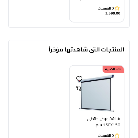
0
التقييمات
3,599.00
المنتجات التى شاهدتها مؤخراً
نافد الكمية
شاشة عرض حائطي
150X150 سم
0
التقييمات