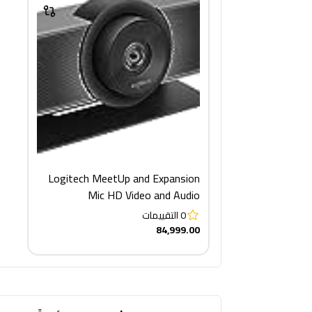
Logitech MeetUp and Expansion
Mic HD Video and Audio
Conferencing System for Small
0
التقييمات
Meeting Rooms - Black
84,999.00