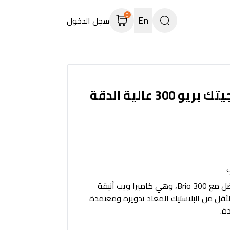
0
En
سجل الدخول
كاميرا ويب لوجيتك بريو 300 عالية الدقة
ب
قل مرحباً باجتماعات أفضل مع Brio 300، وهي كاميرا ويب أنيقة
 48% على الأقل من البلاستيك المعاد تدويره ومعتمدة
ة.