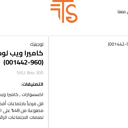
معنا
لوجيتيك
(960-001442)
SKU:
Brio 300
التصنيفات
:
اكسسوارات
,
كاميرا وي
مصنوعة من
لمنصات الاجتماعات الرائد