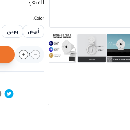
السعر
:
:
Color
أبيض
وردي
1