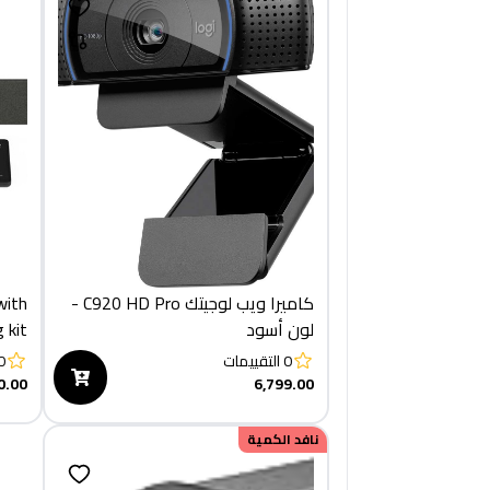
كاميرا ويب لوجيتك C920 HD Pro -
with
لون أسود
 kit
0
التقييمات
0
0.00
6,799.00
نافد الكمية