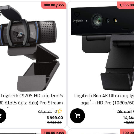
1,555.00
خصم
800.00
كاميرا ويب Logitech Brio 4K Ultra
كاميرا ويب Logitech C920S HD
HD Pro (1080p/60fps) - أسود
Pro Stream 
بكسل/30 إطارًا في الثانية) - أسو
التقييمات
0
التقييمات
(960-001252)
6,999.00
14,44
7,799.00
15,99
200.00
خصم
100.00