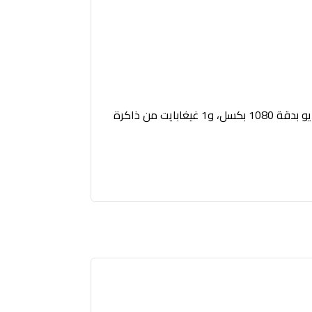
Windows 10 أو أحدث، macOS، ChromeOS (يتطلب 2 غيغابايت من ذاكرة الوصول العشوائي (RAM) أو أكثر لبث الفيديو بدقة 1080 بكسل، و1 غيغابايت من ذاكرة