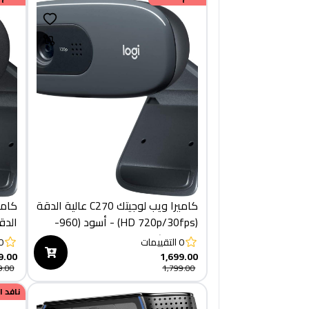
زووم والمزيد - جرافيت
كاميرا ويب لوجيتك C270 عالية الدقة
(HD 720p/30fps) - أسود (960-
001063)
رمادية (60
0
التقييمات
0
9.00
1,699.00
9.00
1,799.00
نافد 