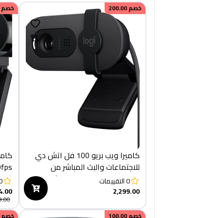
خصم
200.00
خصم
كاميرا ويب بريو 100 فل اتش دي
للاجتماعات والبث المباشر من
لوجيتيك، توازن الضوء التلقائي،
(960-001194)
0
التقييمات
0
ميكروفون مدمج، مصراع
4.00
2,299.00
9.00
للخصوصية، USB النوع ايه،
لمايكروسوفت تيمز، جوجل ميت،
خصم
100.00
خصم