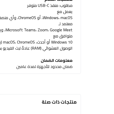
مطلوب: منفذ USB-C متوفر
يعمل مع
Windows، macOS، أو ChromeOS، وأي منصة مكالمات فيديو شائعة تقريبًا
معتمد لـ
Microsoft Teams، Zoom، Google Meet، ويعمل مع Chromebook
متوافق مع
الوصول العشوائي (RAM) عادةً لبث الفيديو بدقة 720 بكسل)
معلومات الضمان
ضمان محدود للأجهزة لمدة عامين
منتجات ذات صلة