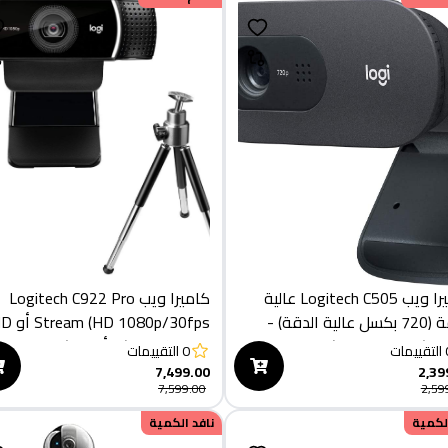
كاميرا ويب Logitech C505 عالية
كاميرا ويب Logitech C922 Pro
الدقة (720 بكسل عالية الدقة) -
 (HD 1080p/30fps
9-001364)
720p/60fps) - أسود (960-
التقييمات
0
التقييمات
001088)
7,499.00
2,39
7,599.00
2,59
الكمية
نافد الكمية