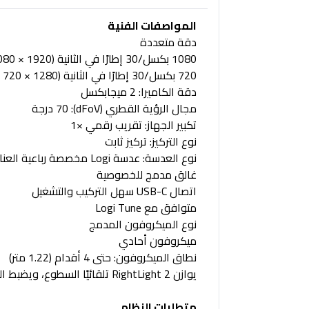
المواصفات الفنية
دقة متعددة
1080 بكسل/30 إطارًا في الثانية (1920 × 1080 بكسل)
720 بكسل/30 إطارًا في الثانية (1280 × 720 بكسل)
دقة الكاميرا: 2 ميجابكسل
مجال الرؤية القطري (dFoV): 70 درجة
تكبير الجهاز: تقريب رقمي ×1
نوع التركيز: تركيز ثابت
نوع العدسة: عدسة Logi مخصصة رباعية العناصر مع طبقة مضادة للانعكاس
غالق مدمج للخصوصية
اتصال USB-C سهل التركيب والتشغيل
متوافق مع Logi Tune
نوع الميكروفون المدمج
ميكروفون أحادي
نطاق الميكروفون: حتى 4 أقدام (1.22 متر)
يوازن RightLight 2 تلقائيًا السطوع، ويضبط التباين، ويعوض بيئات الإضاءة الصعبة لخلق عرض طبيعي.
متطلبات النظام