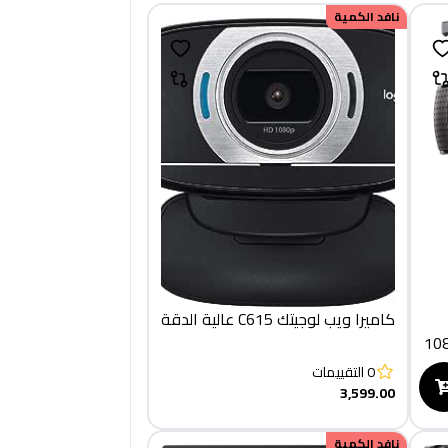
نافد الكمية
كاميرا ويب لوجيتك C615 عالية الدقة
(دقة عالية كاملة 1080
د
0
التقييمات
3,599.00
نافد الكمية