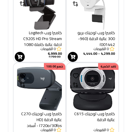
كاميرا ويب لوجيتك بريو
كاميرا ويب Logitech
300 عالية الدقة (960-
C920S HD Pro Stream
001442)
(دقة عالية كاملة 1080
0
التقييمات
0
التقييمات
بكسل/30 إطارًا في الثانية) -
6,999.00
4,299.00 - 4,444.00
أسود (960-001252)
7,799.00
نافد الكمية
خصم
100.00
كاميرا ويب لوجيتك C615
كاميرا ويب لوجيتك C270
عالية الدقة
عالية الدقة (HD
720p/30fps) - أسود
0
التقييمات
0
التقييمات
(960-001063)