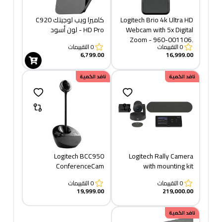
Logitech Brio 4k Ultra HD
كاميرا ويب لوجيتك C920
Webcam with 5x Digital
HD Pro - لون أسود
Zoom - 960-001106,
0
التقييمات
0
التقييمات
Black, 4096 X 2160 - Pc
6,799.00
16,999.00
نافد الكمية
نافد الكمية
Logitech BCC950
Logitech Rally Camera
ConferenceCam
with mounting kit
0
التقييمات
0
التقييمات
19,999.00
219,000.00
نافد الكمية