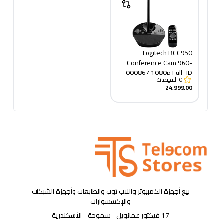
Logitech BCC950
Conference Cam 960-
000867 1080p Full HD
0
التقييمات
Webcam, Black,1920 x
24,999.00
1080 - PC & Mac
بيع أجهزة الكمبيوتر واللاب توب والطابعات وأجهزة الشبكات
والإكسسوارات
17 فيكتور عمانويل - سموحة - الأسكندرية