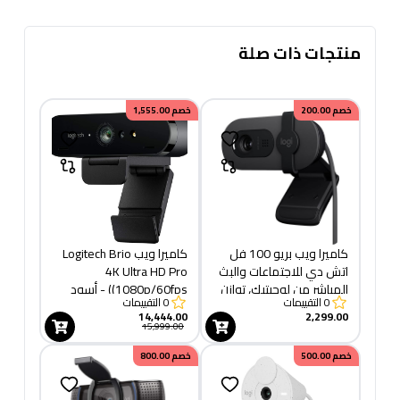
منتجات ذات صلة
خصم
200.00
خصم
1,555.00
كاميرا ويب بريو 100 فل
كاميرا ويب Logitech Brio
اتش دي للاجتماعات والبث
4K Ultra HD Pro
المباشر من لوجيتيك، توازن
(1080p/60fps) - أسود
0
التقييمات
0
التقييمات
الضوء التلقائي، ميكروفون
(960-001194)
14,444.00
2,299.00
مدمج، مصراع للخصوصية،
15,999.00
USB النوع ايه،
خصم
500.00
خصم
800.00
لمايكروسوفت تيمز، جوجل
ميت، زووم والمزيد -
جرافيت