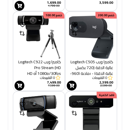
1,699.00
3,599.00
1,799.00
خصم
200.00
خصم
100.00
كاميرا ويب Logitech C505
كاميرا ويب Logitech C922
عالية الدقة (720 بكسل
Pro Stream (HD
عالية الدقة) - رمادية (960-
1080p/30fps أو HD
0
التقييمات
0
التقييمات
001364)
720p/60fps) - أسود
7,499.00
2,399.00
(960-001088)
7,599.00
2,599.00
نافد الكمية