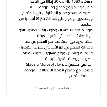
Zeiss و 1080 p HD و 30 إطارًا في الثانية
مكبر صوت مزدوج مدمج وميكروفون لإلغاء
الضوضاء: يسمع جميع المشاركين في الاجتماع
ويسمعون بوضوح على بعد 2.4 متر (8 أقدام) من
القاعدة
صوت متعدد الاتجاهات وصوت إلغاء الصدى: يبدو
أن المحادثات تحدث في نفس الغرفة
تحكم سريع في المكالمة: مع التحكم عن بعد
وخيارات التحكم في الزر الأساسي لتحريك الكاميرا ،
والإمالة والتكبير ، ورفع مستوى الصوت ، وكتم
الصوت ، ووظائف تعليق الإجابة
التوافق: محسن لـ Microsoft Lync و Skype
ويعمل مع معظم أنظمة الاتصالات الموحدة
الشائعة الأخرى
Powered by
Froala Editor