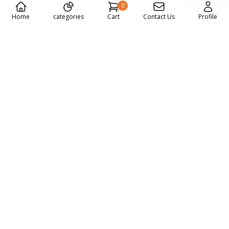
0
Home
categories
Cart
Contact Us
Profile
Specialized in selling laptops, network Devices, printers,
accessories, and software.
17 Victor Emanuel Elthaleth street, Semoha, Alexandria,
Egypt
01001882060