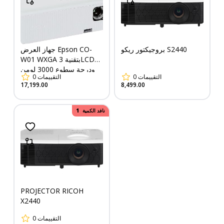
بروجيكتور ريكو S2440
جهاز العرض Epson CO-
W01 WXGA بتقنية 3LCD
ودرجة سطوع 3000 لومن
0
التقييمات
0
التقييمات
باللون الأبيض
17,199.00
8,499.00
150.00
نافد الكمية
خصم
PROJECTOR RICOH
X2440
0
التقييمات