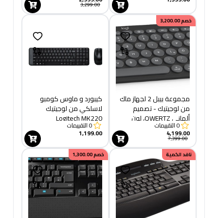
جرافيت
3,299.00
خصم
3,200.00
مجموعة بيبل 2 لجهاز ماك
كيبورد و ماوس كومبو
من لوجيتيك - تصميم
لاسلكي من لوجيتيك
ألماني QWERTZ، لون
Logitech MK220
0
التقييمات
0
التقييمات
جرافيت، بلوتوث
1,199.00
4,199.00
7,399.00
نافد الكمية
خصم
1,300.00