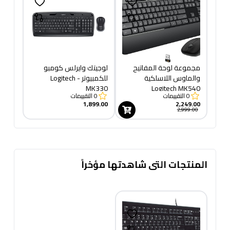
مجموعة لوحة المفاتيح
لوجيتك وايرلس كومبو
والماوس اللاسلكية
للكمبيوتر - Logitech
MK330
Logitech MK540
0
التقييمات
0
التقييمات
ADVANCED
1,899.00
2,249.00
2,999.00
المنتجات التى شاهدتها مؤخراً