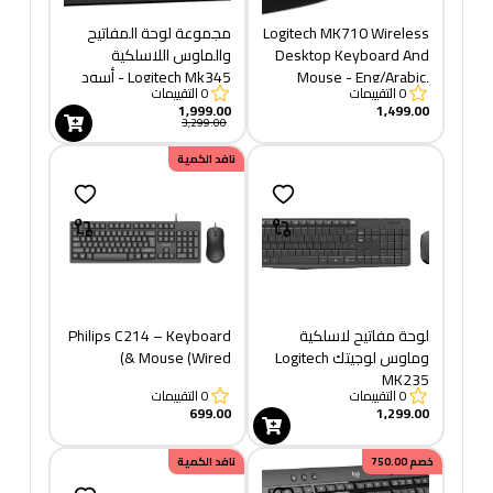
Logitech MK710 Wireless
مجموعة لوحة المفاتيح
Desktop Keyboard And
والماوس اللاسلكية
Mouse - Eng/Arabic,
Logitech Mk345 - أسود
0
التقييمات
0
التقييمات
Black
1,999.00
1,499.00
3,299.00
نافد الكمية
لوحة مفاتيح لاسلكية
Philips C214 – Keyboard
وماوس لوجيتك Logitech
& Mouse (Wired)
MK235
0
التقييمات
0
التقييمات
699.00
1,299.00
خصم
750.00
نافد الكمية