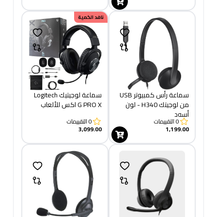
نافد الكمية
سماعة رأس كمبيوتر USB
سماعة لوجيتيك Logitech
من لوجيتك H340 - لون
G PRO X اكس للألعاب
أسود
0
التقييمات
0
التقييمات
3,099.00
1,199.00