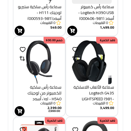
سماعة رأس كمبيوتر
سماعة رأس سلكية ستيريو
Logitech H390 USB -
لوجيتك H111 -
أسود (981-000406)
أسود(981-000593)
0
التقييمات
0
التقييمات
549.00
1,499.00
خصم
نافد الكمية
500.00
خصم
600.00
سماعة الألعاب اللاسلكية
سماعة رأس سلكية
Logitech G435
للكمبيوتر من لوجيتك
LIGHTSPEED (981-
H540 - لون أسود
0
التقييمات
0
التقييمات
001050)
2,399.00
3,499.00
2,999.00
نافد الكمية
نافد الكمية