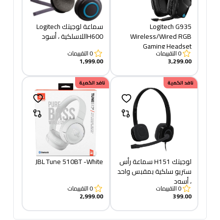
Logitech G935
سماعة لوجيتك Logitech
Wireless/Wired RGB
H600اللاسلكية ، أسود
Gaming Headset
0
التقييمات
0
التقييمات
1,999.00
3,299.00
نافد الكمية
نافد الكمية
لوجيتك H151 سماعة رأس
JBL Tune 510BT -White
ستريو سلكية بمقبس واحد
، أسود
0
التقييمات
0
التقييمات
2,999.00
399.00