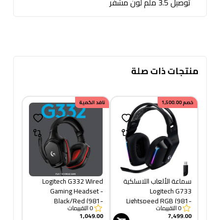
توصيل 3.5 ملم لون مشفر
منتجات ذات صلة
خصم
1,500.00
نافد الكمية
سماعة الألعاب اللاسلكية
Logitech G332 Wired
Gaming Headset -
Logitech G733
Black/Red (981-
Lightspeed RGB (981-
0
التقييمات
0
التقييمات
000757)
000864)
1,049.00
7,499.00