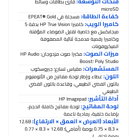
فتحات التوسعة:
قارئ بطاقات وسائط
microSD
كفاءة الطاقة:
مسجلة في
EPEAT® Gold
كاميرا الويب:
كاميرا
HP True Vision
بدقة 5
ميجابكسل مع خاصية تقليل الضوضاء المؤقتة
وكاميرا رقمية مدمجة ثنائية المصفوفة
الميكروفونات
ميزات الصوت:
مكبرا صوت مزدوجان؛
HP Audio
Poly Studio
؛
Boost
المستشعرات:
مقياس تسارع؛ جيروسكوب
اللون:
غطاء وإطار لوحة مفاتيح من الألومنيوم
باللون الفضي الطبيعي، وقاعدة باللون الفضي
الطبيعي
أداة التأشير
:
HP Imagepad
لوحة المفاتيح:
لوحة مفاتيح كاملة الحجم،
بإضاءة خلفية، رمادية ناعمة
الأبعاد (العرض × العمق × الارتفاع):
12.68
× 8.3 × 0.75 بوصة (أمامي)؛ 12.68 × 8.3 × 0.77
بوصة (خلفي)