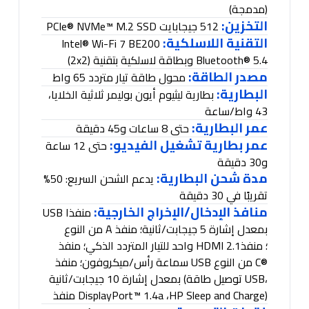
(
مدمجة
)
التخزين:
512 جيجابايت
PCIe® NVMe™ M.2 SSD
التقنية اللاسلكية
:
Intel® Wi-Fi 7 BE200
Bluetooth® 5.4
وبطاقة لاسلكية بتقنية
(2x2)
مصدر الطاقة:
محول طاقة تيار متردد 65 واط
البطارية:
بطارية ليثيوم أيون بوليمر ثلاثية الخلايا،
43 واط/ساعة
عمر البطارية:
حتى 8 ساعات و45 دقيقة
عمر بطارية تشغيل الفيديو:
حتى 12 ساعة
و30 دقيقة
مدة شحن البطارية:
يدعم الشحن السريع: 50%
تقريبًا في 30 دقيقة
منافذ الإدخال/الإخراج الخارجية:
منفذا
USB
بمعدل إشارة 5 جيجابت/ثانية؛ منفذ
A
من النوع
؛ منفذ
HDMI 2.1
واحد للتيار المتردد الذكي؛ منفذ
C®
من النوع
USB
سماعة رأس/ميكروفون؛ منفذ
،
USB
توصيل طاقة
(
بمعدل إشارة 10 جيجابت/ثانية
HP Sleep and Charge)
،
DisplayPort™ 1.4a
منفذ