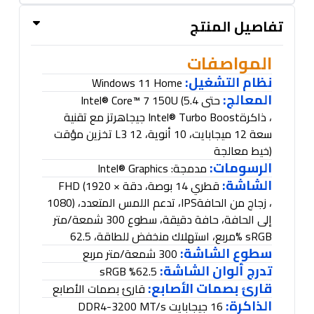
تفاصيل المنتج
المواصفات
نظام التشغيل
:
Windows 11 Home
المعالج
:
Intel® Core™ 7 150U (
حتى 5.4
، ذاكرة
Intel® Turbo Boost
جيجاهرتز مع تقنية
سعة 12 ميجابايت، 10 أنوية، 12
L3
تخزين مؤقت
)
خيط معالجة
الرسومات:
مدمجة
: Intel® Graphics
الشاشة:
قطري 14 بوصة، دقة
FHD (1920 ×
، زجاج من الحافة
IPS
، تدعم اللمس المتعدد،
1080)
إلى الحافة، حافة دقيقة، سطوع 300 شمعة/متر
% sRGB
مربع، استهلاك منخفض للطاقة، 62.5
سطوع الشاشة:
300 شمعة/متر مربع
تدرج ألوان الشاشة:
% sRGB
62.5
قارئ بصمات الأصابع:
قارئ بصمات الأصابع
الذاكرة:
16 جيجابايت
DDR4-3200 MT/s