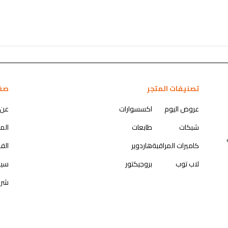
تصنيفات المتجر
صف
عروض اليوم
اكسسوارات
عن 
شبكات
طابعات
الم
كاميرات المراقبة
هاردوير
الف
لاب توب
بروجيكتور
سيا
شرو