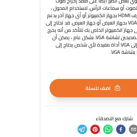
توي بعض الطرز أيضًا على منفذ إخراج صوت
لصوت أو سماعات الرأس. لاستخدام المحول ،
ما عليك سوى توصيل طرف HDMI بجهاز الكمبيوتر أو أي جهاز آخر يدعم
HDMI ، ثم توصيل طرف VGA بجهاز العرض أو جهاز العرض. قد تحتاج إلى
جهاز الكمبيوتر الخاص بك للتأكد من أنه يخرج
الدقة ومعدل التحديث الصحيحين لشاشة VGA. بشكل عام ، يمكن أن
يكون محول HP HDMI إلى VGA أداة مفيدة لأي شخص يحتاج إلى
اضف للسلة
شارك مع الاصدقاء