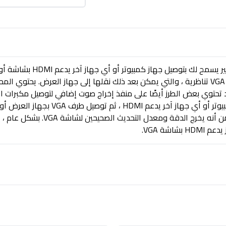
على الطرف الآخر. قد تحتوي بعض الطرز أيضًا على منفذ إخراج صوت إضافي لتوصيل م
ما عليك سوى توصيل طرف HDMI بجهاز الكمبيو
شة VGA.