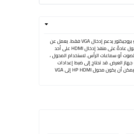
محول HP HDMI إلى VGA عبارة عن جهاز صغير يسمح لك بتوصيل جهاز كمبيوتر أو أي جهاز آخر يدعم HDMI بشاشة أو بروجيكتور يدعم إدخال VGA فقط. يعمل عن
طريق تحويل إشارة HDMI الرقمية إلى إشارة VGA تناظرية ، والتي يمكن بعد ذلك نقلها إلى جهاز العرض. يحتوي المحول عادةً على منفذ إدخال HDMI على أحد
كبرات الصوت أو سماعات الرأس. لاستخدام المحول ،
تر أو أي جهاز آخر يدعم HDMI ، ثم توصيل طرف VGA بجهاز العرض أو جهاز العرض. قد تحتاج إلى ضبط إعدادات
العرض على جهاز الكمبيوتر الخاص بك للتأكد من أنه يخرج الدقة ومعدل التحديث الصحيحين لشاشة VGA. بشكل عام ، يمكن أن يكون محول HP HDMI إلى VGA