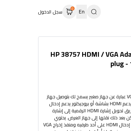
0
En
سجل الدخول
HP 38757 HDMI / VGA Ada
plug -
محول HP HDMI إلى VGA عبارة عن جهاز صغير يسمح لك بتوصيل جهاز
كمبيوتر أو أي جهاز آخر يدعم HDMI بشاشة أو بروجيكتور يدعم إدخال
VGA فقط. يعمل عن طريق تحويل إشارة HDMI الرقمية إلى إشارة
يمكن بعد ذلك نقلها إلى جهاز العرض. يحتوي
المحول عادةً على منفذ إدخال HDMI على أحد طرفيه ومنفذ إخراج VGA