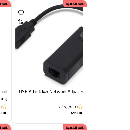
نافد الكمية
نافد 
trol
USB A to RJ45 Network Adpater
(ومف
0
التقييمات
0
9.00
499.00
نافد الكمية
نافد 