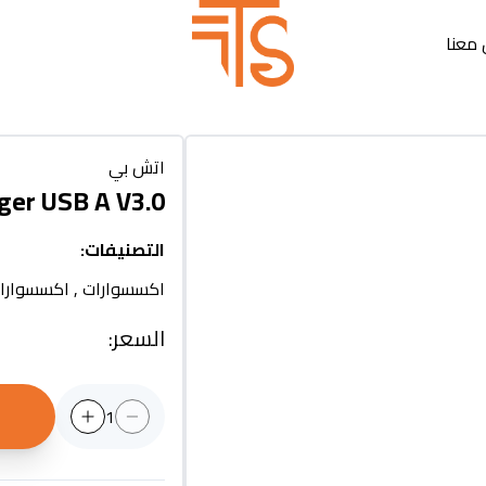
معنا
اتش بي
ger USB A V3.0
التصنيفات
:
اكسسوارات
,
اكسسوارات
السعر
:
1