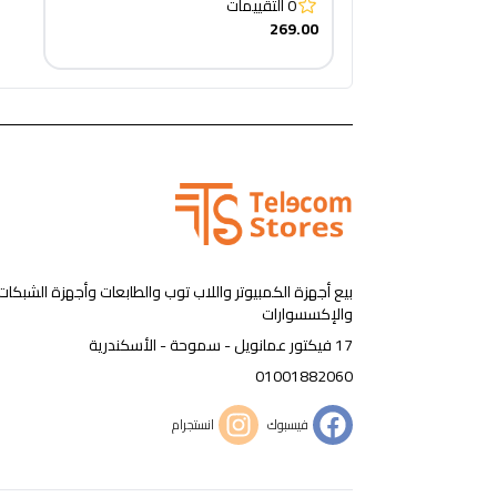
0
التقييمات
269.00
بيع أجهزة الكمبيوتر واللاب توب والطابعات وأجهزة الشبكات
والإكسسوارات
17 فيكتور عمانويل - سموحة - الأسكندرية
01001882060
فيسبوك
انستجرام