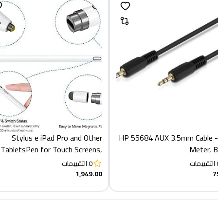
Stylus e iPad Pro and Other
HP 55684 AUX 3.5mm Cable -
TabletsPen for Touch Screens,
Meter, B
Digital Pencil Active Pens Fine
التقييمات
0
التقييمات
Point Stylist Compatible with
1,949.00
7
iPhon