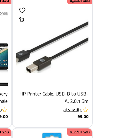
نافد الكمية
نافد 
very
HP Printer Cable, USB-B to USB-
male
A, 2.0,1.5m
trer
0
التقييمات
0
9.00
99.00
نافد الكمية
نافد 