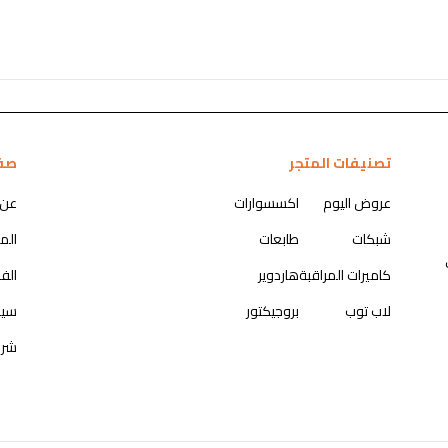
تصنيفات المتجر
صف
عروض اليوم
اكسسوارات
عن 
شبكات
طابعات
الم
كاميرات المراقبة
هاردوير
الف
لاب توب
بروجيكتور
سيا
شرو