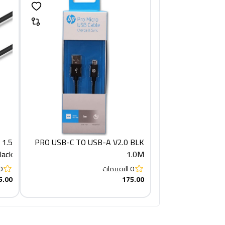
 1.5
PRO USB-C TO USB-A V2.0 BLK
lack
1.0M
0
التقييمات
0
5.00
175.00