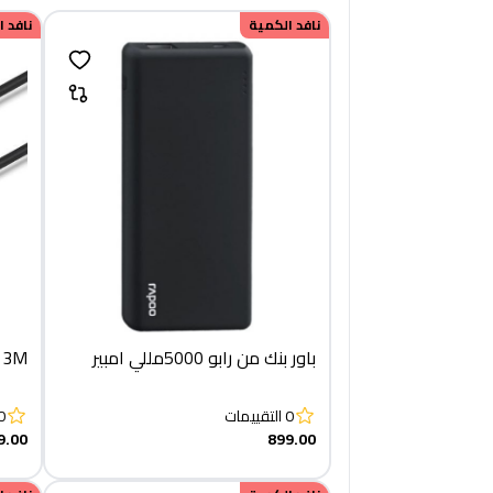
نافد الكمية
نافد 
باور بنك من رابو 5000مللي امبير
e 3M
0
التقييمات
0
9.00
899.00