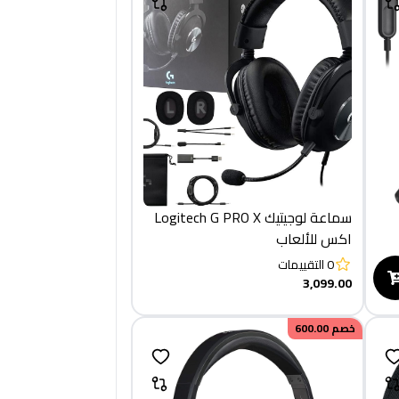
سماعة لوجيتيك Logitech G PRO X
اكس للألعاب
0
التقييمات
3,099.00
خصم
600.00