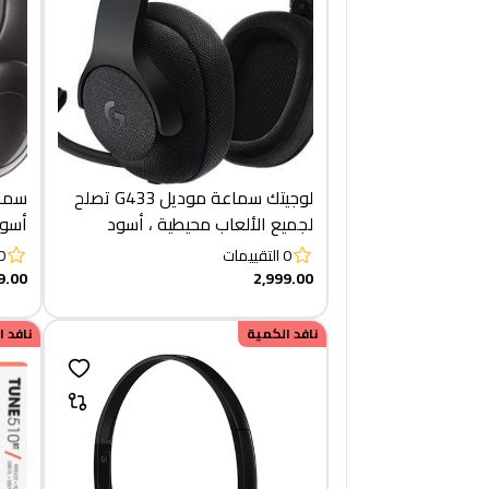
لوجيتك سماعة موديل G433 تصلح
لجميع الألعاب محيطية ، أسود
أسو
0
التقييمات
0
9.00
2,999.00
نافد الكمية
نافد 