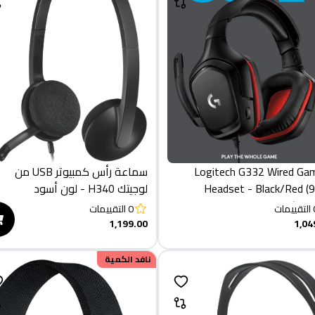
Logitech G332 Wired Ga
سماعة رأس كمبيوتر USB من
Headset - Black/Red (981-
لوجيتك H340 - لون أسود
000
التقييمات
0
التقييمات
1,199.00
1,04
خصم
نافد الكمية
500.00