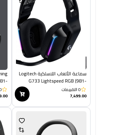
سماعة الألعاب اللاسلكية Logitech
ming
G733 Lightspeed RGB (981-
757)
000864)
0
التقييمات
0
9.00
7,499.00