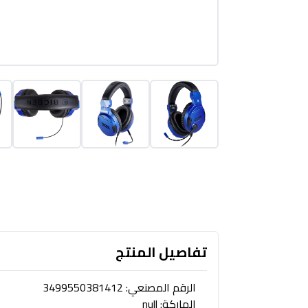
تفاصيل المنتج
الرقم المصنعي: 3499550381412
الماركة: null