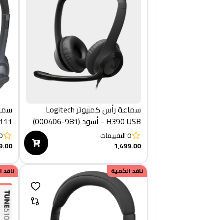
سماعة رأس كمبيوتر Logitech
سماع
H390 USB - أسود (981-000406)
H111 - أسود(981
0
التقييمات
0
9.00
1,499.00
نافد الكمية
نافد 