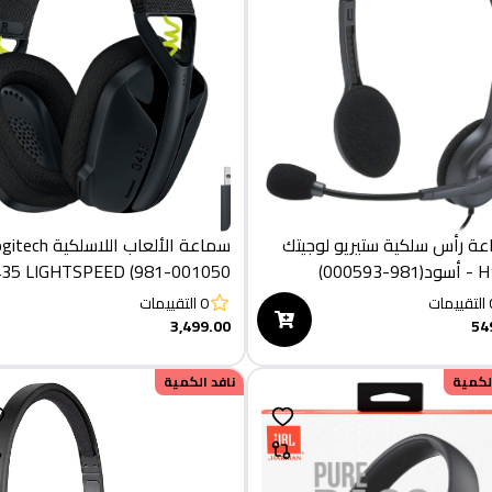
ة رأس سلكية ستيريو لوجيتك
سماعة الألعاب اللاسلكية 
-000593)
G435 LIGHTSPEED (981-001050)
التقييمات
0
التقييمات
3,499.00
54
الكمية
نافد الكمية