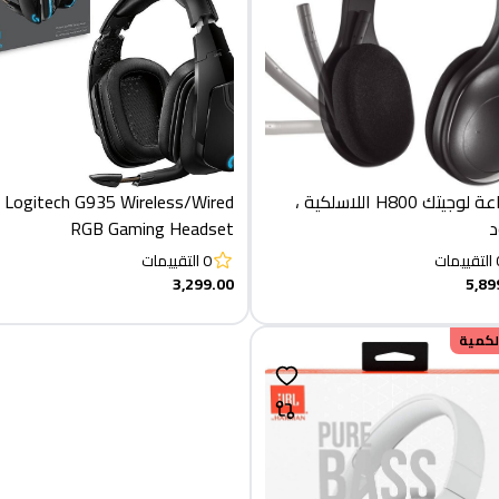
سماعة لوجيتك H800 اللاسلكية ،
Logitech G935 Wireless/Wired
د
RGB Gaming Headset
التقييمات
0
التقييمات
3,299.00
5,89
الكمية