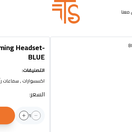
معنا
ming Headset-
BLUE
التصنيفات
:
اكسسوارات
,
سماعات ر
السعر
:
1