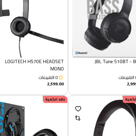
LOGITECH H570E HEADSET
JBL Tune 5
MONO
التقييمات
0
التقييمات
2,599.00
2,99
الكمية
نافد الكمية