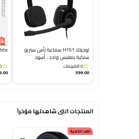
لوجيتك H151 سماعة رأس ستريو
510BT -White
سلكية بمقبس واحد ، أسود
0
التقييمات
0
9.00
399.00
المنتجات التى شاهدتها مؤخراً
نافد الكمية