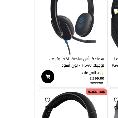
Logitech
سماعة رأس سلكية للكمبيوتر من
لوجيتك H540 - لون أسود
0
التقييمات
2,399.00
2,999.00
نافد الكمية