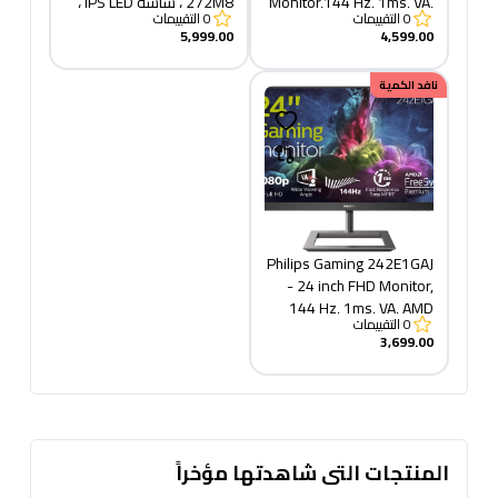
Monitor,144 Hz, 1ms, VA,
272M8 ، شاشة IPS LED ،
0
التقييمات
0
التقييمات
AMD FreeSync,
زمن استجابة 1 مللي ثانية ،
5,999.00
4,599.00
Speakers (1920 x 1080,
144 هرتز ، AMD Free Sync
، Full HD 1920x1080 ،
350 cd/m², HDMI/DP)
نافد الكمية
Xbox Ready ، VGA ، DP ،
ومنفذ HDMI ، 272M8
Philips Gaming 242E1GAJ
- 24 inch FHD Monitor,
144 Hz, 1ms, VA, AMD
0
التقييمات
FreeSync, Speakers,
3,699.00
(1920 x 1080 , 350
cd/m², HDMI/DP)
المنتجات التى شاهدتها مؤخراً