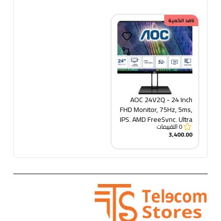
نافد الكمية
AOC 24V2Q - 24 Inch
FHD Monitor, 75Hz, 5ms,
IPS, AMD FreeSync, Ultra
0
التقييمات
Slim, FlickerFree,
3,400.00
LowBlue mode (1920 x
1080 @ 75Hz,
250cd/m², HDMI 1.4 x 1,
DisplayPort 1.2 x 1)