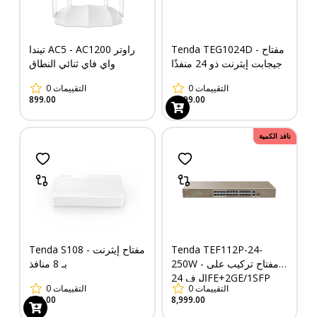
Tenda TEG1024D - مفتاح
تيندا AC5 - AC1200 راوتر
جيجابت إيثرنت ذو 24 منفذًا
واي فاي ثنائي النطاق
0
التقييمات
0
التقييمات
899.00
2,599.00
نافد الكمية
Tenda S108 - مفتاح إيثرنت
Tenda TEF112P-24-
250W - مفتاح تركيب على
بـ 8 منافذ
الرف 24FE+2GE/1SFP
0
التقييمات
0
التقييمات
مزود بـ 24 منفذ PoE
349.00
8,999.00