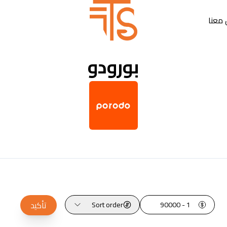
معنا
بورودو
تأكيد
Sort order
1 - 90000